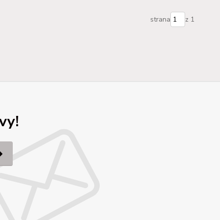
strana
z 1
vy!