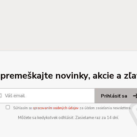
premeškajte novinky, akcie a zľa
Prihlásiť sa
Súhlasím so
spracovaním osobných údajov
za účelom zasielania newslettera.
Môžete sa kedykoľvek odhlásiť. Zasielame raz za 14 dní.