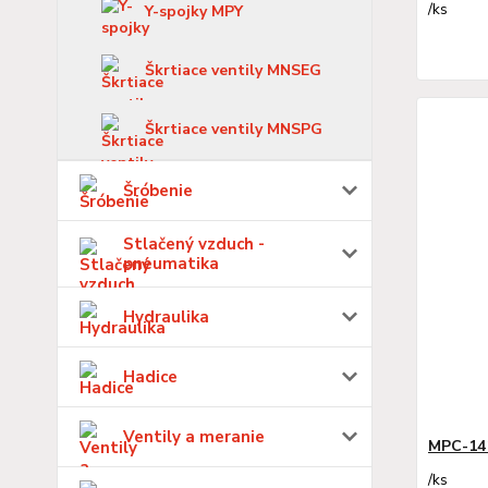
/
ks
Y-spojky MPY
Škrtiace ventily MNSEG
Škrtiace ventily MNSPG
Šróbenie
Stlačený vzduch -
pneumatika
Hydraulika
Hadice
Ventily a meranie
MPC-14
/
ks