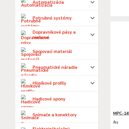
Automatizácia
Potrubné systémy
Dopravníkové pásy a
remene
Spojovací materiál
Pneumatické náradie
Hliníkové profily
Hadicové spony
MPC-14
Snímače a konektory
/
ks