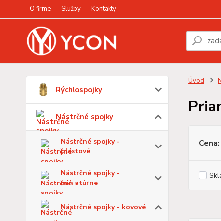
O firme
Služby
Kontakty
Úvod
N
Rýchlospojky
Pria
Nástrčné spojky
Nástrčné spojky -
Cena:
plastové
Nástrčné spojky -
Skl
miniatúrne
Nástrčné spojky - kovové