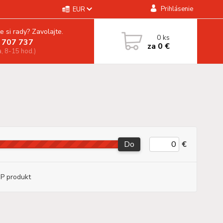
Prihlásenie
EUR
e si rady? Zavolajte.
0
ks
 707 737
za
0 €
a, 8-15 hod.)
Do
€
P produkt