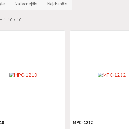
šie
Najlacnejšie
Najdrahšie
m 1-16 z 16
10
MPC-1212