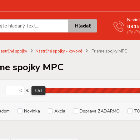
Neviet
Hľadať
0915
(Po-Pi
ástrčné spojky
Nástrčné spojky - kovové
Priame spojky MPC
me spojky MPC
€
Od
adom
Novinka
Akcia
Doprava ZADARMO
TO