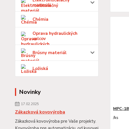
Elektroinštalačný
materiál
Chémia
Oprava hydraulických
valcov
Brúsny materiál
Ložiská
Novinky
17.02.2025
MPC-18
Zákazková kovovýroba
/
ks
Zákazková kovovýroba pre Vaše projekty.
Kovovýroba pre automatizáciu, od kusovej