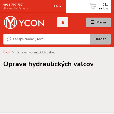
0
ks
0915 707 737
EUR
za
0 €
(Po-Pia, 8-15 hod.)
Menu
Hľadať
Úvod
Oprava hydraulických valcov
Oprava hydraulických valcov