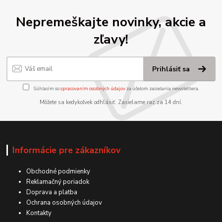
Nepremeškajte novinky, akcie a
zľavy!
Prihlásiť sa
Súhlasím so
spracovaním osobných údajov
za účelom zasielania newslettera.
Môžete sa kedykoľvek odhlásiť. Zasielame raz za 14 dní.
Informácie pre zákazníkov
Obchodné podmienky
Reklamačný poriadok
Doprava a platba
Ochrana osobných údajov
Kontakty