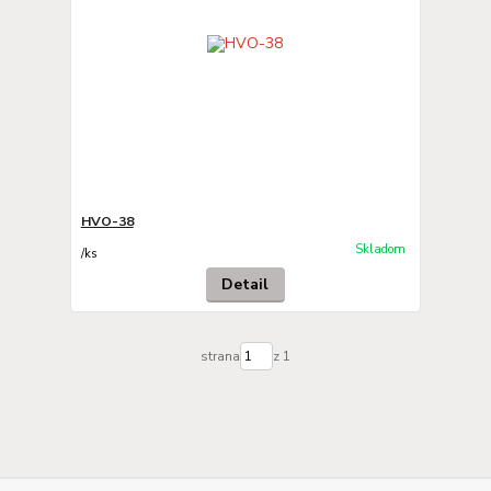
HVO-38
Skladom
/
ks
Detail
strana
z 1