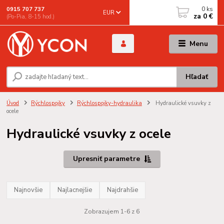
0
ks
0915 707 737
EUR
za
0 €
(Po-Pia, 8-15 hod.)
Menu
Hľadať
Úvod
Rýchlospojky
Rýchlospojky-hydraulika
Hydraulické vsuvky z
ocele
Hydraulické vsuvky z ocele
Upresniť parametre
Najnovšie
Najlacnejšie
Najdrahšie
Zobrazujem 1-6 z 6