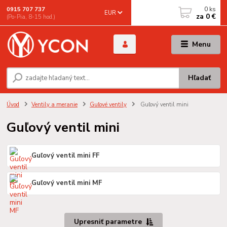
0
ks
0915 707 737
EUR
za
0 €
(Po-Pia, 8-15 hod.)
Menu
Hľadať
Úvod
Ventily a meranie
Guľové ventily
Guľový ventil mini
Guľový ventil mini
Guľový ventil mini FF
Guľový ventil mini MF
Upresniť parametre