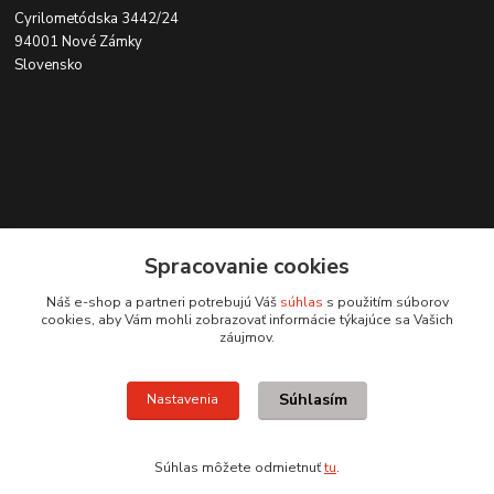
Cyrilometódska 3442/24
94001 Nové Zámky
Slovensko
Kontakt
Spracovanie cookies
0915 707 737
Náš e-shop a partneri potrebujú Váš
súhlas
s použitím súborov
(Po-Pia, 8-15 hod.)
cookies, aby Vám mohli zobrazovať informácie týkajúce sa Vašich
záujmov.
ycon@ycon.sk
Súhlasím
Nastavenia
Súhlas môžete odmietnuť
tu
.
Vytvorené na
Eshop-rychlo.sk