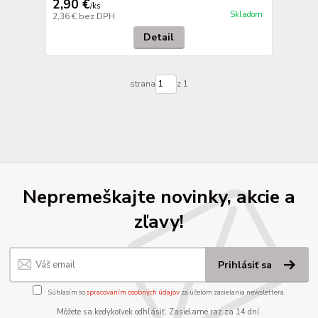
2,90 €
/
ks
Skladom
2,36 €
bez DPH
Detail
strana
z 1
Nepremeškajte novinky, akcie a
zľavy!
Prihlásiť sa
Súhlasím so
spracovaním osobných údajov
za účelom zasielania newslettera.
Môžete sa kedykoľvek odhlásiť. Zasielame raz za 14 dní.