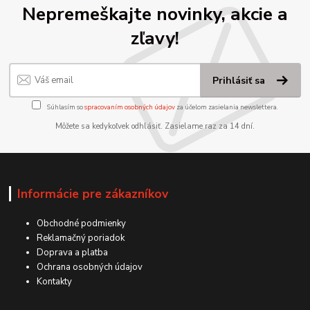
Nepremeškajte novinky, akcie a
zľavy!
Prihlásiť sa
Súhlasím so
spracovaním osobných údajov
za účelom zasielania newslettera.
Môžete sa kedykoľvek odhlásiť. Zasielame raz za 14 dní.
Informácie pre zákazníkov
Obchodné podmienky
Reklamačný poriadok
Doprava a platba
Ochrana osobných údajov
Kontakty