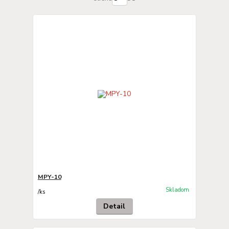
MPY-10
Skladom
/
ks
Detail