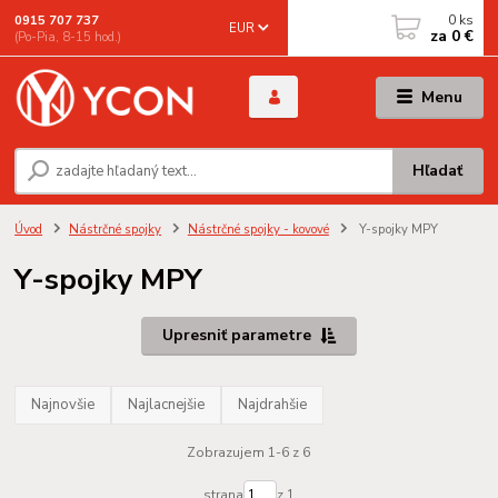
0
ks
0915 707 737
EUR
za
0 €
(Po-Pia, 8-15 hod.)
Menu
Hľadať
Úvod
Nástrčné spojky
Nástrčné spojky - kovové
Y-spojky MPY
Y-spojky MPY
Upresniť parametre
Najnovšie
Najlacnejšie
Najdrahšie
Zobrazujem 1-6 z 6
strana
z 1