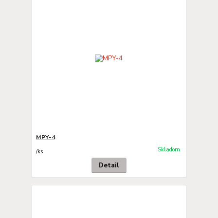
MPY-4
Skladom
/
ks
Detail