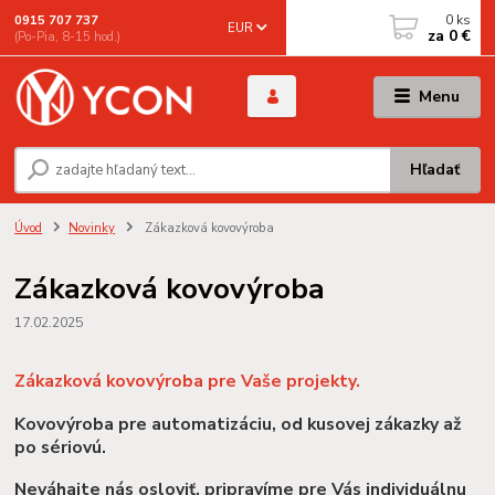
0
ks
0915 707 737
EUR
za
0 €
(Po-Pia, 8-15 hod.)
Menu
Hľadať
Úvod
Novinky
Zákazková kovovýroba
Zákazková kovovýroba
17.02.2025
Zákazková kovovýroba pre Vaše projekty.
Kovovýroba pre automatizáciu, od kusovej zákazky až
po sériovú.
Neváhajte nás osloviť, pripravíme pre Vás individuálnu