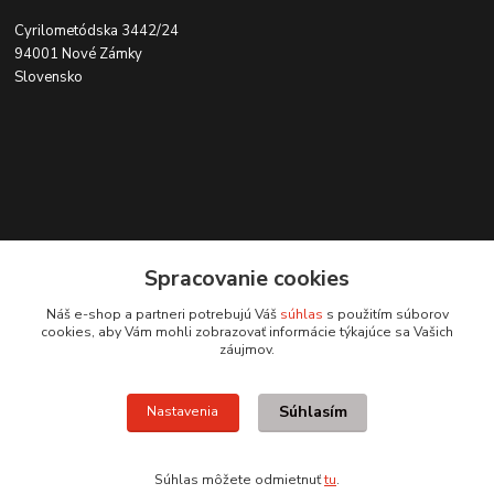
Cyrilometódska 3442/24
94001 Nové Zámky
Slovensko
Kontakt
Spracovanie cookies
0915 707 737
Náš e-shop a partneri potrebujú Váš
súhlas
s použitím súborov
(Po-Pia, 8-15 hod.)
cookies, aby Vám mohli zobrazovať informácie týkajúce sa Vašich
záujmov.
ycon@ycon.sk
Súhlasím
Nastavenia
Súhlas môžete odmietnuť
tu
.