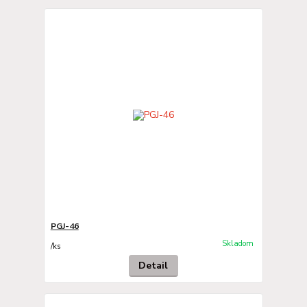
PGJ-46
Skladom
/
ks
Detail