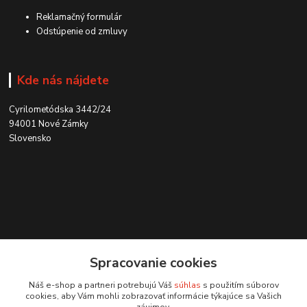
Reklamačný formulár
Odstúpenie od zmluvy
Kde nás nájdete
Cyrilometódska 3442/24
94001 Nové Zámky
Slovensko
Kontakt
Spracovanie cookies
0915 707 737
Náš e-shop a partneri potrebujú Váš
súhlas
s použitím súborov
(Po-Pia, 8-15 hod.)
cookies, aby Vám mohli zobrazovať informácie týkajúce sa Vašich