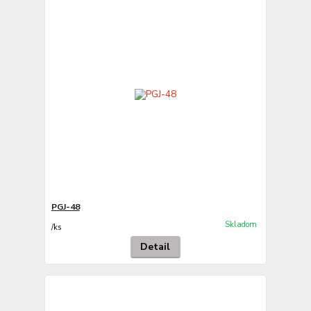
PGJ-48
Skladom
/
ks
Detail