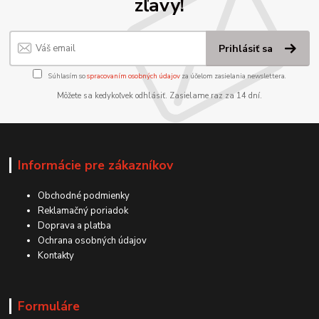
zľavy!
Prihlásiť sa
Súhlasím so
spracovaním osobných údajov
za účelom zasielania newslettera.
Môžete sa kedykoľvek odhlásiť. Zasielame raz za 14 dní.
Informácie pre zákazníkov
Obchodné podmienky
Reklamačný poriadok
Doprava a platba
Ochrana osobných údajov
Kontakty
Formuláre