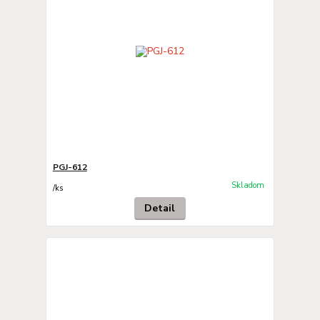
PGJ-612
Skladom
/
ks
Detail