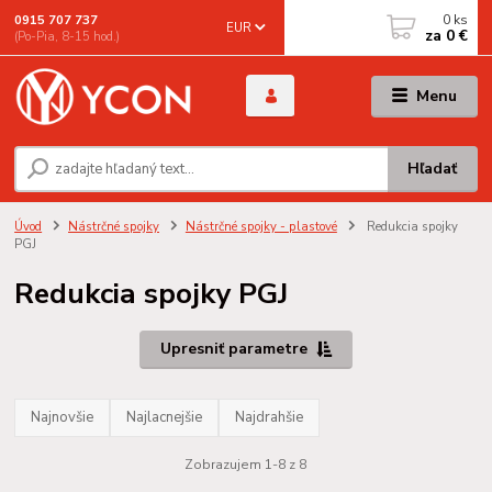
0
ks
0915 707 737
EUR
za
0 €
(Po-Pia, 8-15 hod.)
Menu
Hľadať
Úvod
Nástrčné spojky
Nástrčné spojky - plastové
Redukcia spojky
PGJ
Redukcia spojky PGJ
Upresniť parametre
Najnovšie
Najlacnejšie
Najdrahšie
Zobrazujem 1-8 z 8