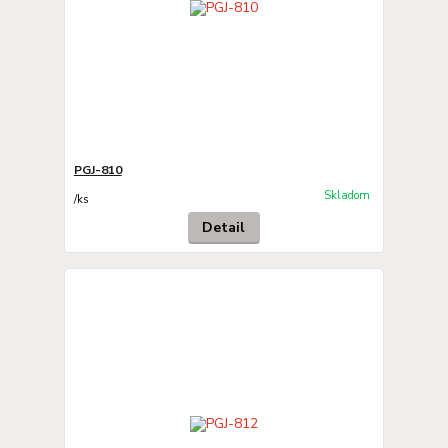
PGJ-810
Skladom
/
ks
Detail