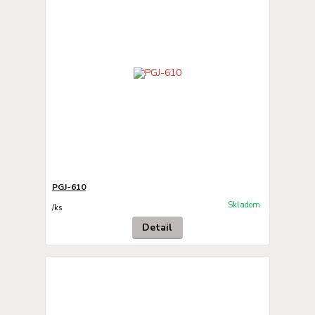
PGJ-610
Skladom
/
ks
Detail