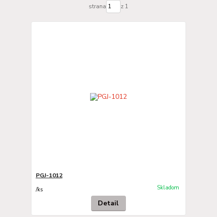
strana
z 1
PGJ-1012
Skladom
/
ks
Detail