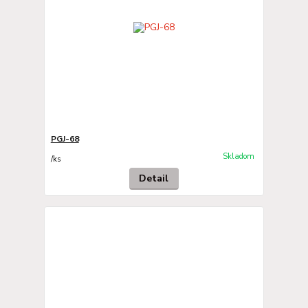
PGJ-68
Skladom
/
ks
Detail