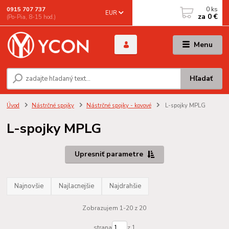
0
ks
0915 707 737
EUR
za
0 €
(Po-Pia, 8-15 hod.)
Menu
Hľadať
Úvod
Nástrčné spojky
Nástrčné spojky - kovové
L-spojky MPLG
L-spojky MPLG
Upresniť parametre
Najnovšie
Najlacnejšie
Najdrahšie
Zobrazujem 1-20 z 20
strana
z 1