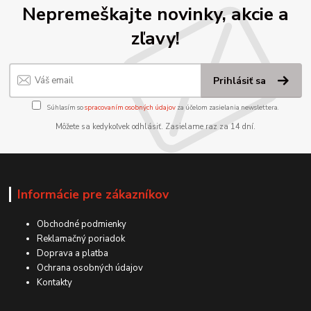
Nepremeškajte novinky, akcie a
zľavy!
Prihlásiť sa
Súhlasím so
spracovaním osobných údajov
za účelom zasielania newslettera.
Môžete sa kedykoľvek odhlásiť. Zasielame raz za 14 dní.
Informácie pre zákazníkov
Obchodné podmienky
Reklamačný poriadok
Doprava a platba
Ochrana osobných údajov
Kontakty