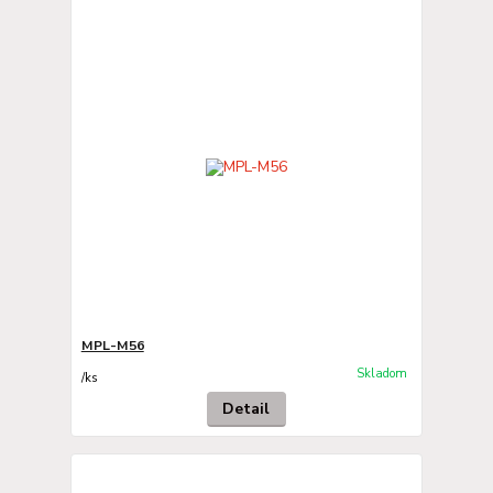
MPL-M56
Skladom
/
ks
Detail