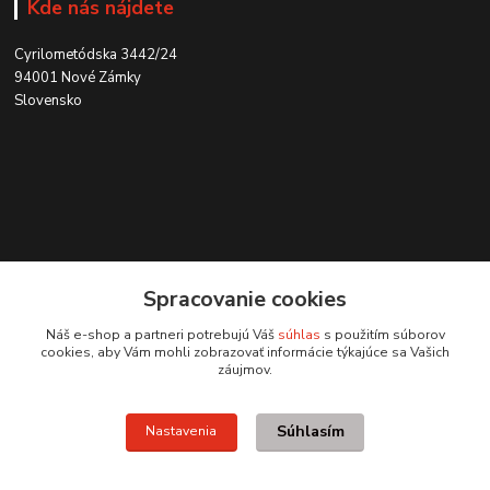
Kde nás nájdete
Cyrilometódska 3442/24
94001 Nové Zámky
Slovensko
Kontakt
Spracovanie cookies
0915 707 737
Náš e-shop a partneri potrebujú Váš
súhlas
s použitím súborov
(Po-Pia, 8-15 hod.)
cookies, aby Vám mohli zobrazovať informácie týkajúce sa Vašich
záujmov.
ycon@ycon.sk
Súhlasím
Nastavenia