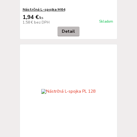
Nástrčná L-spojka M64
1,94 €
/
ks
Skladom
1,58 €
bez DPH
Detail