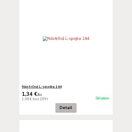
Nástrčná L-spojka 144
1,34 €
/
ks
Skladom
1,09 €
bez DPH
Detail