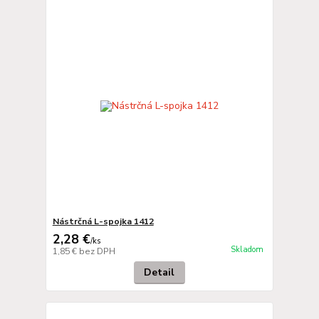
Nástrčná L-spojka 1412
2,28 €
/
ks
Skladom
1,85 €
bez DPH
Detail