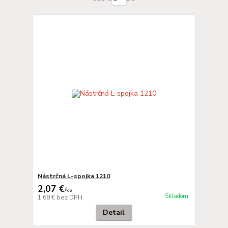
Nástrčná L-spojka 1210
2,07 €
/
ks
Skladom
1,68 €
bez DPH
Detail