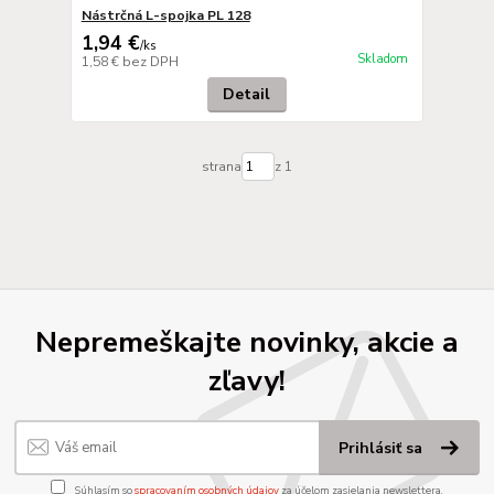
Nástrčná L-spojka PL 128
1,94 €
/
ks
Skladom
1,58 €
bez DPH
Detail
strana
z 1
Nepremeškajte novinky, akcie a
zľavy!
Prihlásiť sa
Súhlasím so
spracovaním osobných údajov
za účelom zasielania newslettera.