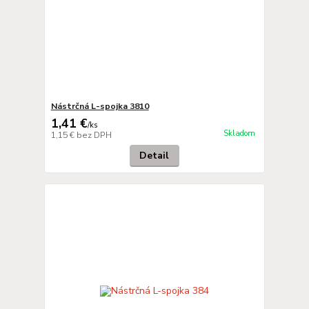
Nástrčná L-spojka 3810
1,41 €
/
ks
Skladom
1,15 €
bez DPH
Detail