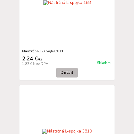
Nástrčná L-spojka 188
2,24 €
/
ks
Skladom
1,82 €
bez DPH
Detail