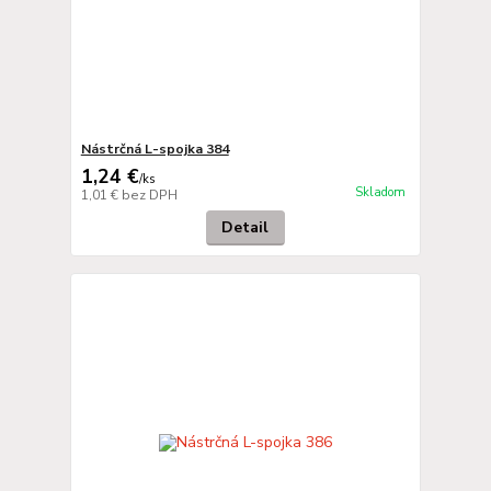
Nástrčná L-spojka 384
1,24 €
/
ks
Skladom
1,01 €
bez DPH
Detail