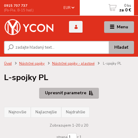
0
ks
0915 707 737
EUR
za
0 €
(Po-Pia, 8-15 hod.)
Menu
Hľadať
Úvod
Nástrčné spojky
Nástrčné spojky - plastové
L-spojky PL
L-spojky PL
Upresniť parametre
Najnovšie
Najlacnejšie
Najdrahšie
Zobrazujem 1-20 z 20
strana
z 1