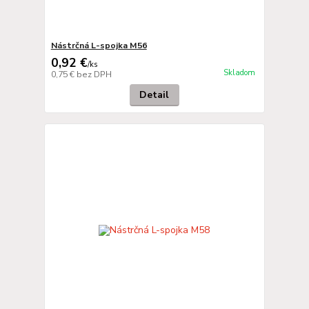
Nástrčná L-spojka M56
0,92 €
/
ks
Skladom
0,75 €
bez DPH
Detail