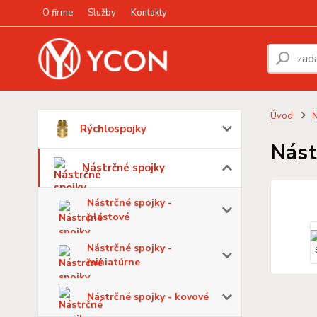
O firme
Služby
Kontakty
Úvod
N
Rýchlospojky
Nást
Nástrčné spojky
Nástrčné spojky -
plastové
Nástrčné spojky -
miniatúrne
Nástrčné spojky - kovové