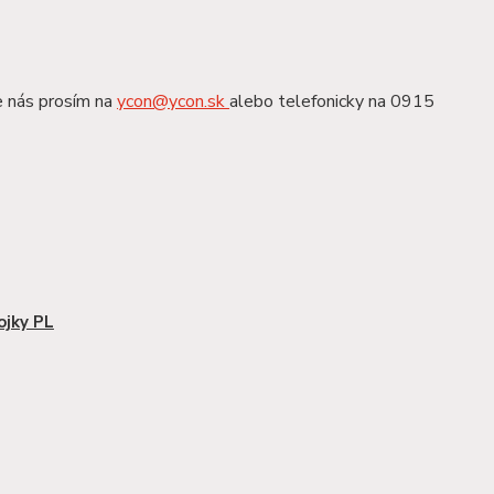
e nás prosím na
ycon@ycon.sk
alebo telefonicky na 0915
ojky PL