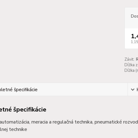
Dos
1,
1,15
Závit:
R
Dĺžka z
Dĺžka (
etné špecifikácie
tné špecifikácie
 automatizácia, meracia a regulačná technika, pneumatické rozvo
nej technike