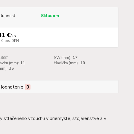
tupnosť
Skladom
41 €
/
ks
 €
bez DPH
3/8"
SW (mm):
17
ávitu (mm):
11
Hadička (mm):
10
mm):
36
Hodnotenie
0
dy stlačeného vzduchu v priemysle, stojárenstve a v