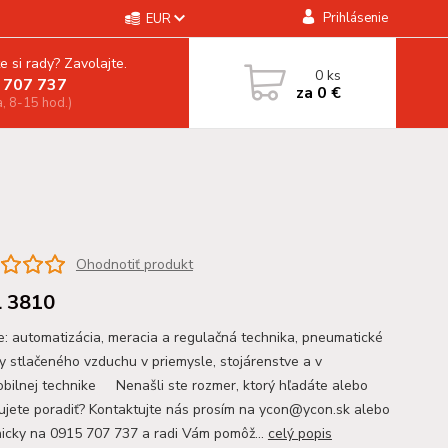
Prihlásenie
EUR
e si rady? Zavolajte.
0
ks
 707 737
za
0 €
a, 8-15 hod.)
Ohodnotiť produkt
 3810
ie: automatizácia, meracia a regulačná technika, pneumatické
y stlačeného vzduchu v priemysle, stojárenstve a v
bilnej technike Nenašli ste rozmer, ktorý hľadáte alebo
ujete poradiť? Kontaktujte nás prosím na ycon@ycon.sk alebo
nicky na 0915 707 737 a radi Vám pomôž...
celý popis