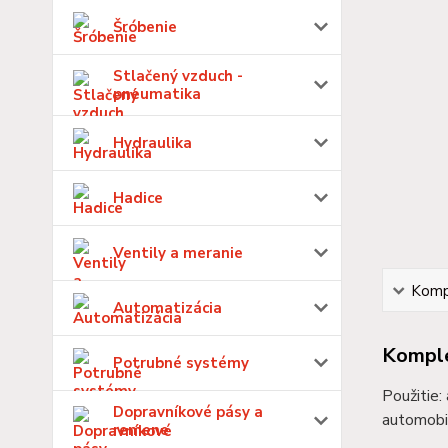
Šróbenie
Stlačený vzduch -
pneumatika
Hydraulika
Hadice
Ventily a meranie
Kompl
Automatizácia
Komple
Potrubné systémy
Použitie:
Dopravníkové pásy a
automobil
remene