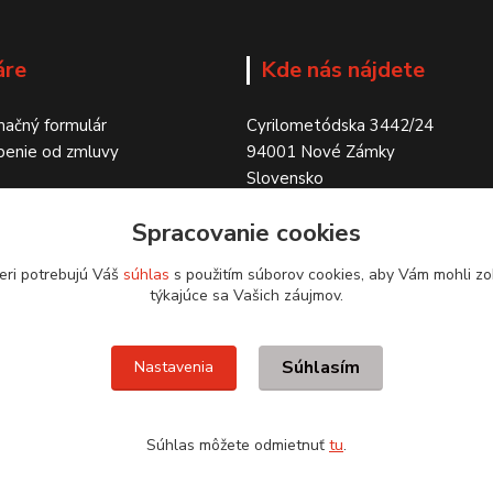
áre
Kde nás nájdete
ačný formulár
Cyrilometódska 3442/24
penie od zmluvy
94001 Nové Zámky
Slovensko
Spracovanie cookies
eri potrebujú Váš
súhlas
s použitím súborov cookies, aby Vám mohli zo
týkajúce sa Vašich záujmov.
Súhlasím
Nastavenia
Súhlas môžete odmietnuť
tu
.