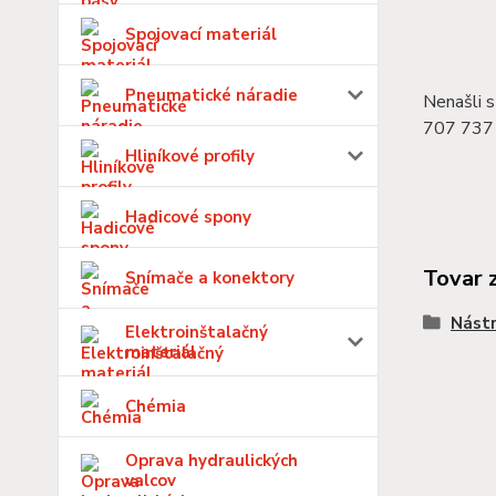
Spojovací materiál
Pneumatické náradie
Nenašli s
707 737 
Hliníkové profily
Hadicové spony
Tovar 
Snímače a konektory
Nástr
Elektroinštalačný
materiál
Chémia
Oprava hydraulických
valcov