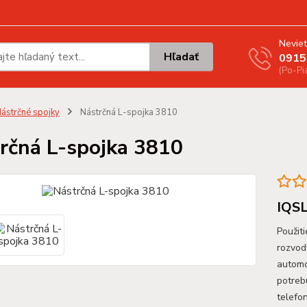
Neviet
Hľadať
0915
(Po-Pi
ástrčné spojky
Nástrčná L-spojka 3810
rčná L-spojka 3810
IQSL
Použit
rozvod
automo
potreb
telefo