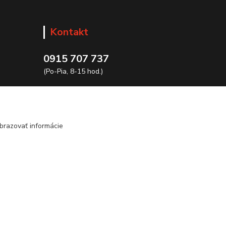
Kontakt
0915 707 737
(Po-Pia, 8-15 hod.)
ycon@ycon.sk
brazovať informácie
Vytvorené na
Eshop-rychlo.sk