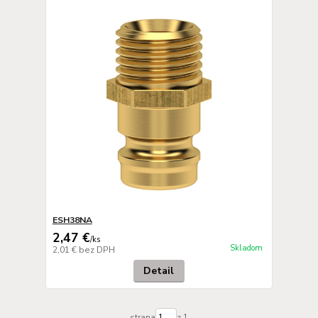
ESH38NA
2,47 €
/
ks
Skladom
2,01 €
bez DPH
Detail
strana
z 1