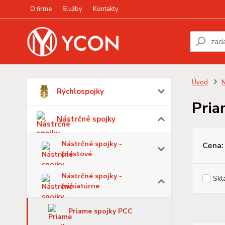
O firme
Služby
Kontakty
Úvod
N
Rýchlospojky
Pria
Nástrčné spojky
Nástrčné spojky -
Cena:
plastové
Nástrčné spojky -
Skl
miniatúrne
Priame spojky PCC