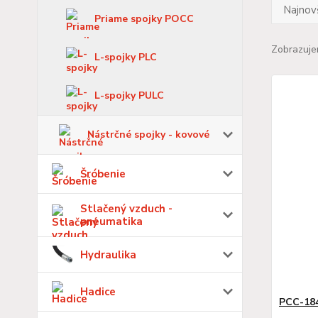
Najnov
Priame spojky POCC
Zobrazuje
L-spojky PLC
L-spojky PULC
Nástrčné spojky - kovové
Šróbenie
Stlačený vzduch -
pneumatika
Hydraulika
Hadice
PCC-18