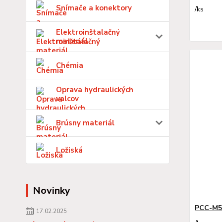
Snímače a konektory
/
ks
Elektroinštalačný
materiál
Chémia
Oprava hydraulických
valcov
Brúsny materiál
Ložiská
Novinky
PCC-M5
17.02.2025