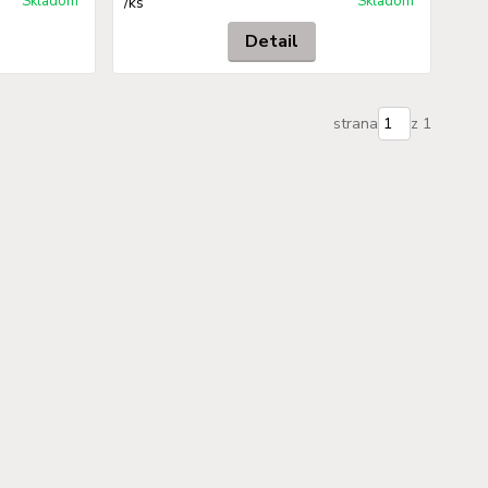
Skladom
Skladom
/
ks
Detail
strana
z 1