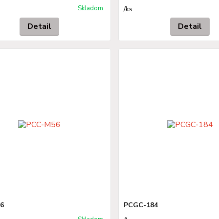
Skladom
/
ks
Detail
Detail
6
PCGC-184