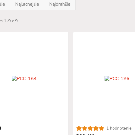
šie
Najlacnejšie
Najdrahšie
m 1-9 z 9
4
1 hodnotenie