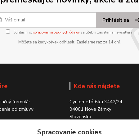
Prihlásiť sa
Súhlasím so
spracovaním osobných údajov
za účelom zasielania newslettera.
Môžete sa kedykoľvek odhlásiť. Zasielame raz za 14 dní.
áre
Kde nás nájdete
ačný formulár
Cyrilometódska 3442/24
penie od zmluvy
94001 Nové Zámky
Slovensko
Spracovanie cookies