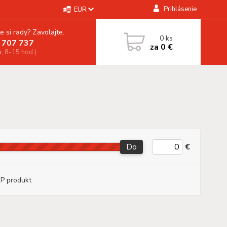
Prihlásenie
EUR
e si rady? Zavolajte.
0
ks
 707 737
za
0 €
a, 8-15 hod.)
Do
€
P produkt