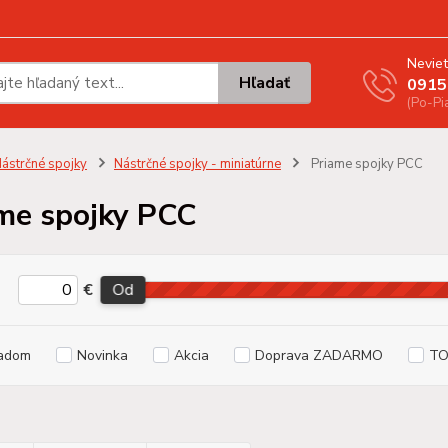
Neviet
Hľadať
0915
(Po-Pi
ástrčné spojky
Nástrčné spojky - miniatúrne
Priame spojky PCC
me spojky PCC
€
Od
adom
Novinka
Akcia
Doprava ZADARMO
TO