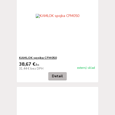
KAMLOK spojka CFM050
38,67 €
/
ks
externý sklad
31,44 €
bez DPH
Detail