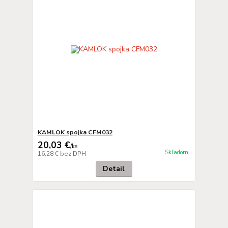
KAMLOK spojka CFM032
20,03 €
/
ks
Skladom
16,28 €
bez DPH
Detail