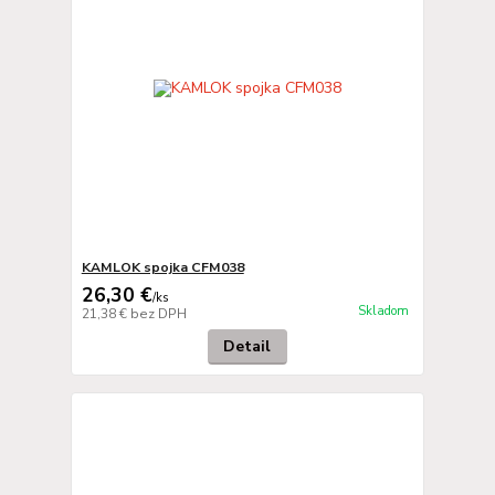
KAMLOK spojka CFM038
26,30 €
/
ks
Skladom
21,38 €
bez DPH
Detail