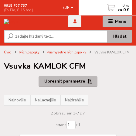
0
ks
0915 707 737
EUR
za
0 €
(Po-Pia, 8-15 hod.)
Menu
Hľadať
Úvod
Rýchlospojky
Priemyselné rýchlospojky
Vsuvka KAMLOK CFM
Vsuvka KAMLOK CFM
Upresniť parametre
Najnovšie
Najlacnejšie
Najdrahšie
Zobrazujem 1-7 z 7
strana
z 1