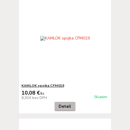
KAMLOK spojka CFM019
10,08 €
/
ks
Skladom
8,20 €
bez DPH
Detail