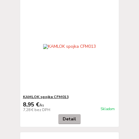
KAMLOK spojka CFM013
8,95 €
/
ks
Skladom
7,28 €
bez DPH
Detail