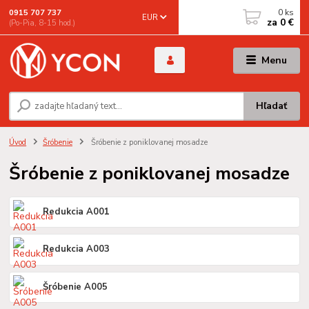
0
ks
0915 707 737
EUR
za
0 €
(Po-Pia, 8-15 hod.)
Menu
Hľadať
Úvod
Šróbenie
Šróbenie z poniklovanej mosadze
Šróbenie z poniklovanej mosadze
Redukcia A001
Redukcia A003
Šróbenie A005