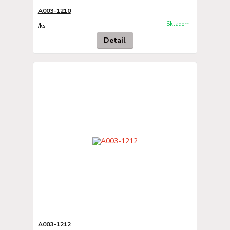
A003-1210
Skladom
/
ks
Detail
A003-1212