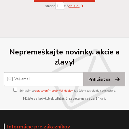
strana
z 5
ďalšie
Nepremeškajte novinky, akcie a
zľavy!
Prihlásiť sa
Súhlasím so
spracovaním osobných údajov
za účelom zasielania newslettera.
Môžete sa kedykoľvek odhlásiť. Zasielame raz za 14 dní.
Informácie pre zákazníkov