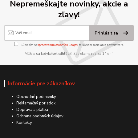
Nepremeškajte novinky, akcie a
zľavy!
Prihlásiť sa
Súhlasím so
spracovaním osobných údajov
za účelom zasielania newslettera.
Môžete sa kedykoľvek odhlásiť. Zasielame raz za 14 dní.
Informácie pre zákazníkov
Obchodné podmienky
Reklamačný poriadok
Doprava a platba
Ochrana osobných údajov
Kontakty