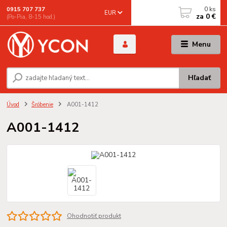
0
ks
0915 707 737
EUR
za
0 €
(Po-Pia, 8-15 hod.)
Menu
Hľadať
Úvod
Šróbenie
A001-1412
A001-1412
Ohodnotiť produkt