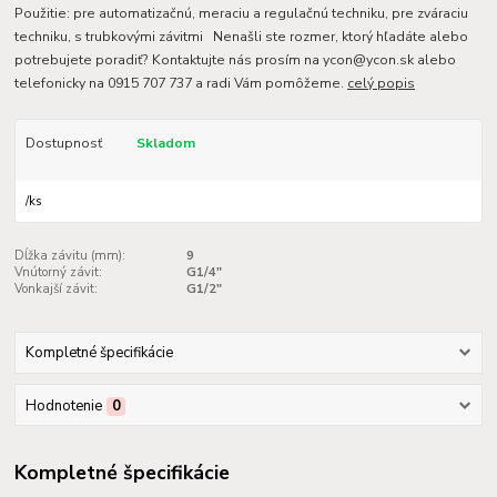
Použitie: pre automatizačnú, meraciu a regulačnú techniku, pre zváraciu
techniku, s trubkovými závitmi Nenašli ste rozmer, ktorý hľadáte alebo
potrebujete poradiť? Kontaktujte nás prosím na ycon@ycon.sk alebo
telefonicky na 0915 707 737 a radi Vám pomôžeme.
celý popis
Dostupnosť
Skladom
/
ks
Dĺžka závitu (mm):
9
Vnútorný závit:
G1/4"
Vonkajší závit:
G1/2"
Kompletné špecifikácie
Hodnotenie
0
Kompletné špecifikácie