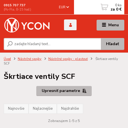
0
ks
0915 707 737
EUR
za
0 €
(Po-Pia, 8-15 hod.)
Menu
Hľadať
Úvod
Nástrčné spojky
Nástrčné spojky - plastové
Škrtiace ventily
SCF
Škrtiace ventily SCF
Upresniť parametre
Najnovšie
Najlacnejšie
Najdrahšie
Zobrazujem 1-5 z 5