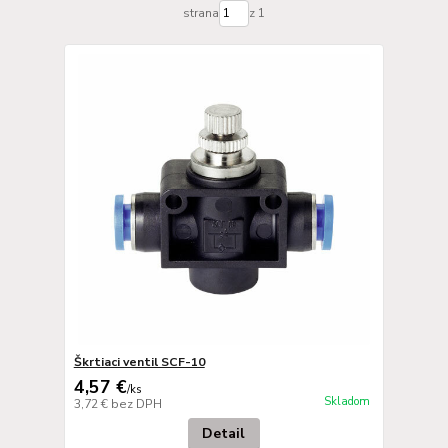
strana
z 1
Škrtiaci ventil SCF-10
4,57 €
/
ks
Skladom
3,72 €
bez DPH
Detail