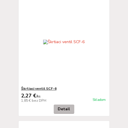
Škrtiaci ventil SCF-6
2,27 €
/
ks
Skladom
1,85 €
bez DPH
Detail