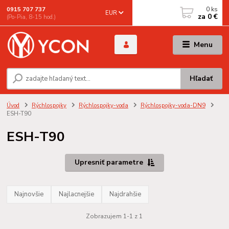
0
ks
0915 707 737
EUR
za
0 €
(Po-Pia, 8-15 hod.)
Menu
Hľadať
Úvod
Rýchlospojky
Rýchlospojky-voda
Rýchlospojky-voda-DN9
ESH-T90
ESH-T90
Upresniť parametre
Najnovšie
Najlacnejšie
Najdrahšie
Zobrazujem 1-1 z 1