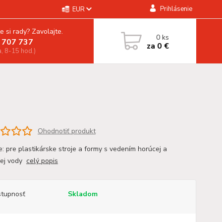
Prihlásenie
EUR
e si rady? Zavolajte.
0
ks
 707 737
za
0 €
a, 8-15 hod.)
Ohodnotiť produkt
e: pre plastikárske stroje a formy s vedením horúcej a
nej vody
celý popis
tupnosť
Skladom