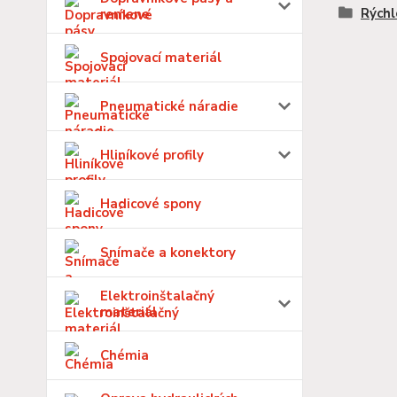
Rýchl
remene
Spojovací materiál
Pneumatické náradie
Hliníkové profily
Hadicové spony
Snímače a konektory
Elektroinštalačný
materiál
Chémia