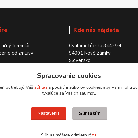
áre
Kde nás nájdete
ačný formulár
Cyrilometódska 3442/24
penie od zmluvy
94001 Nové Zámky
Slovensko
Spracovanie cookies
eri potrebujú Váš
súhlas
s použitím súborov cookies, aby Vám mohli zo
týkajúce sa Vašich záujmov.
Súhlasím
Nastavenia
Súhlas môžete odmietnuť
tu
.