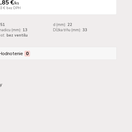
,85 €
/
ks
83 €
bez DPH
51
d (mm):
22
hadicu (mm):
13
Dĺžka tŕňu (mm):
33
sť:
bez ventilu
Hodnotenie
0
dy