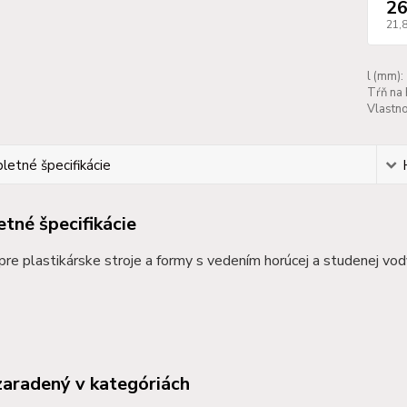
26
21,
l (mm):
Tŕň na 
Vlastno
etné špecifikácie
tné špecifikácie
 pre plastikárske stroje a formy s vedením horúcej a studenej vo
zaradený v kategóriách