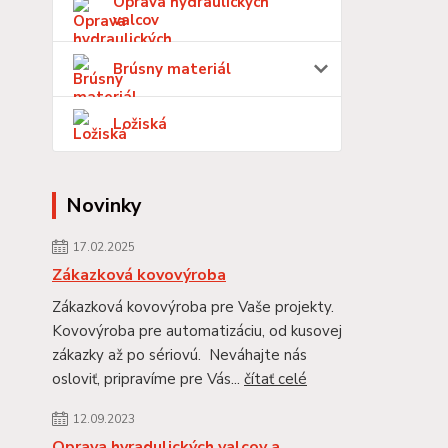
Oprava hydraulických
valcov
Brúsny materiál
Ložiská
Novinky
17.02.2025
Zákazková kovovýroba
Zákazková kovovýroba pre Vaše projekty.
Kovovýroba pre automatizáciu, od kusovej
zákazky až po sériovú. Neváhajte nás
osloviť, pripravíme pre Vás...
čítať celé
12.09.2023
Oprava hyradulických valcov a