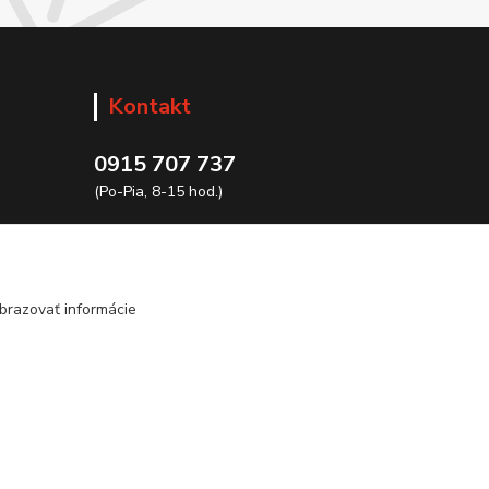
Kontakt
0915 707 737
(Po-Pia, 8-15 hod.)
ycon@ycon.sk
brazovať informácie
Vytvorené na
Eshop-rychlo.sk