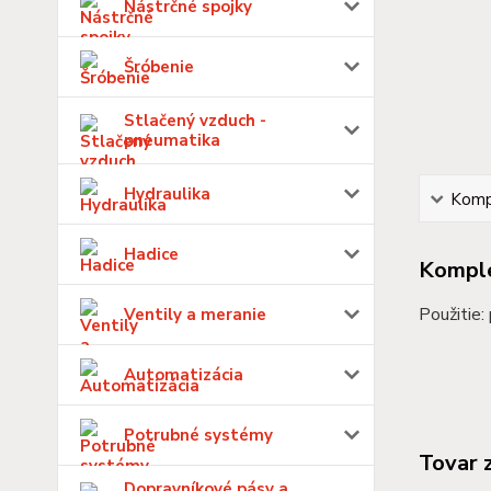
Nástrčné spojky
Šróbenie
Stlačený vzduch -
pneumatika
Hydraulika
Kompl
Hadice
Komple
Použitie:
Ventily a meranie
Automatizácia
Potrubné systémy
Tovar 
Dopravníkové pásy a