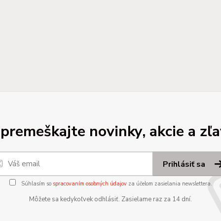
premeškajte novinky, akcie a zľa
Prihlásiť sa
Súhlasím so
spracovaním osobných údajov
za účelom zasielania newslettera.
Môžete sa kedykoľvek odhlásiť. Zasielame raz za 14 dní.