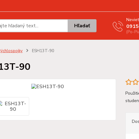
Neviet
Hľadať
0915
(Po-Pi
ýchlospojky
ESH13T-90
13T-90
Použiti
stude
Dos