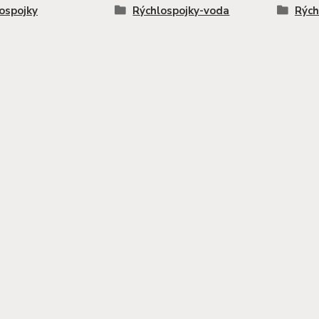
ospojky
Rýchlospojky-voda
Rých