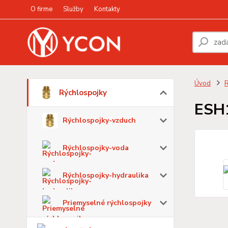
O firme
Služby
Kontakty
Úvod
R
Rýchlospojky
ESH
Rýchlospojky-vzduch
Rýchlospojky-voda
Rýchlospojky-hydraulika
Priemyselné rýchlospojky