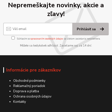
Nepremeškajte novinky, akcie a
zľavy!
Prihlásiť sa
Súhlasím so
spracovaním osobných údajov
za účelom zasielania newslettera.
Môžete sa kedykoľvek odhlásiť. Zasielame raz za 14 dní.
Informácie pre zákazníkov
Obchodné podmienky
Reklamačný poriadok
Doprava a platba
Ochrana osobných údajov
Kontakty