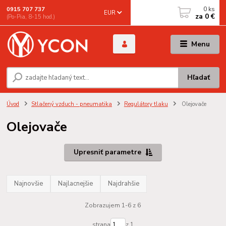
0
ks
0915 707 737
EUR
za
0 €
(Po-Pia, 8-15 hod.)
Menu
Hľadať
Úvod
Stlačený vzduch - pneumatika
Regulátory tlaku
Olejovače
Olejovače
Upresniť parametre
Najnovšie
Najlacnejšie
Najdrahšie
Zobrazujem 1-6 z 6
strana
z 1