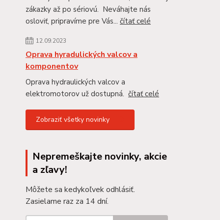
zákazky až po sériovú. Neváhajte nás
osloviť, pripravíme pre Vás...
čítať celé
12.09.2023
Oprava hyradulických valcov a
komponentov
Oprava hydraulických valcov a
elektromotorov už dostupná.
čítať celé
Zobraziť všetky novinky
Nepremeškajte novinky, akcie
a zľavy!
Môžete sa kedykoľvek odhlásiť.
Zasielame raz za 14 dní.