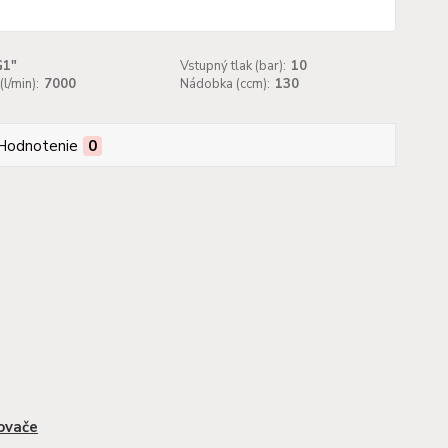
G1"
Vstupný tlak (bar):
10
(l/min):
7000
Nádobka (ccm):
130
Hodnotenie
0
ovače