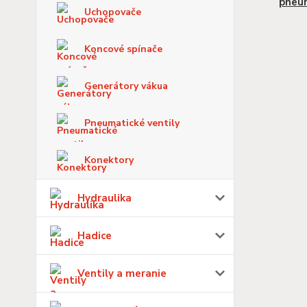
pneu
Uchopovače
Koncové spínače
Generátory vákua
Pneumatické ventily
Konektory
Hydraulika
Hadice
Ventily a meranie