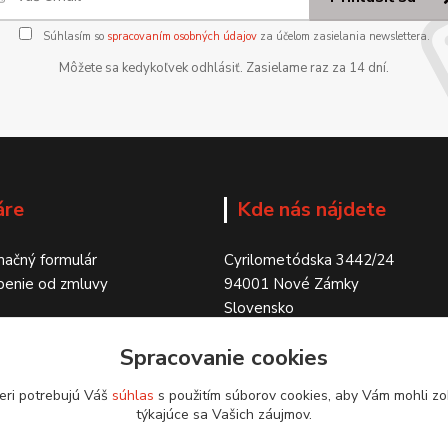
Súhlasím so
spracovaním osobných údajov
za účelom zasielania newslettera.
Môžete sa kedykoľvek odhlásiť. Zasielame raz za 14 dní.
áre
Kde nás nájdete
ačný formulár
Cyrilometódska 3442/24
penie od zmluvy
94001 Nové Zámky
Slovensko
Spracovanie cookies
eri potrebujú Váš
súhlas
s použitím súborov cookies, aby Vám mohli zo
týkajúce sa Vašich záujmov.