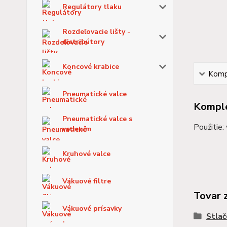
Regulátory tlaku
Rozdeľovacie lišty -
distribútory
Koncové krabice
Kompl
Pneumatické valce
Komple
Pneumatické valce s
Použitie:
vedením
Kruhové valce
Vákuové filtre
Tovar 
Vákuové prísavky
Stlač