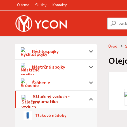
O firme
Služby
Kontakty
Úvod
S
Rýchlospojky
Olej
Nástrčné spojky
Šróbenie
Stlačený vzduch -
pneumatika
Tlakové nádoby