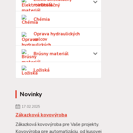
materiál
Chémia
Oprava hydraulických
valcov
Brúsny materiál
Ložiská
Novinky
17.02.2025
Zákazková kovovýroba
Zákazková kovovýroba pre Vaše projekty.
Kovovýroba pre automatizáciu, od kusovej