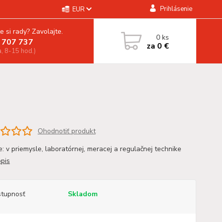
Prihlásenie
EUR
e si rady? Zavolajte.
0
ks
 707 737
za
0 €
a, 8-15 hod.)
Ohodnotiť produkt
e: v priemysle, laboratórnej, meracej a regulačnej technike
opis
tupnosť
Skladom