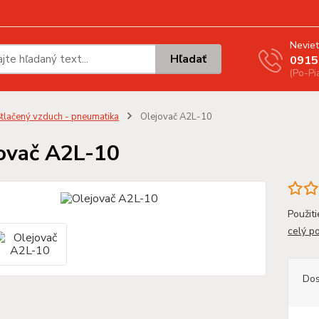
Neviet
Hľadať
0915
(Po-Pi
tlačený vzduch - pneumatika
Olejovač A2L-10
ovač A2L-10
Použiti
celý p
Dos