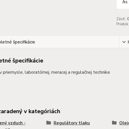
/
ks
Závit:
Prietok 
etné špecifikácie
tné špecifikácie
 v priemysle, laboratórnej, meracej a regulačnej technike
zaradený v kategóriách
ený vzduch -
Regulátory tlaku
Olej