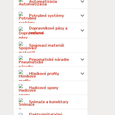
Automatizácia
Potrubné systémy
Dopravníkové pásy a
remene
Spojovací materiál
Pneumatické náradie
Hliníkové profily
Hadicové spony
Snímače a konektory
Elektroinštalačný