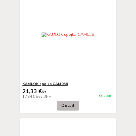
KAMLOK spojka CAM038
21,33 €
/
ks
Skladom
17,34 €
bez DPH
Detail