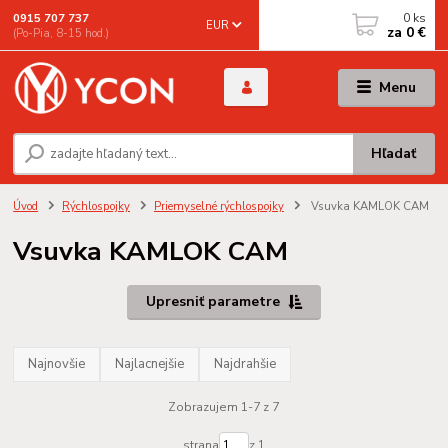
0
ks
0915 707 737
EUR
za
0 €
(Po-Pia, 8-15 hod.)
Menu
Hľadať
Úvod
Rýchlospojky
Priemyselné rýchlospojky
Vsuvka KAMLOK CAM
Vsuvka KAMLOK CAM
Upresniť parametre
Najnovšie
Najlacnejšie
Najdrahšie
Zobrazujem 1-7 z 7
strana
z 1