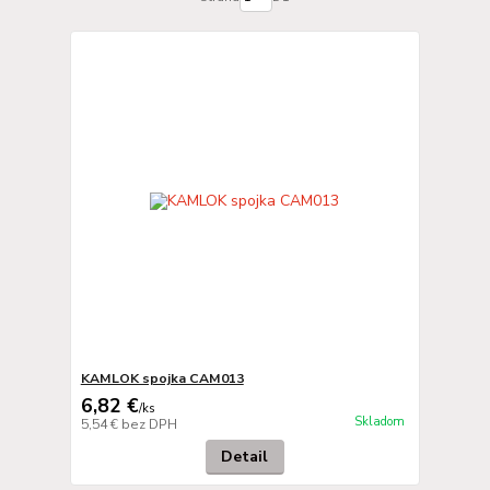
KAMLOK spojka CAM013
6,82 €
/
ks
Skladom
5,54 €
bez DPH
Detail