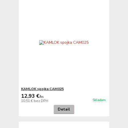
KAMLOK spojka CAM025
12,93 €
/
ks
Skladom
10,51 €
bez DPH
Detail