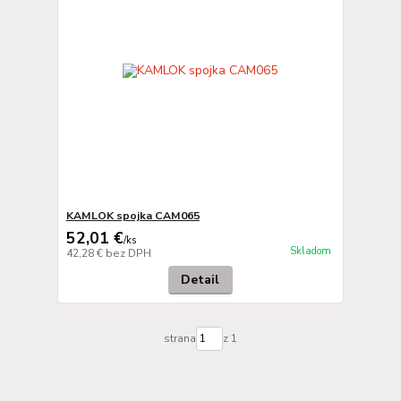
KAMLOK spojka CAM065
52,01 €
/
ks
Skladom
42,28 €
bez DPH
Detail
strana
z 1