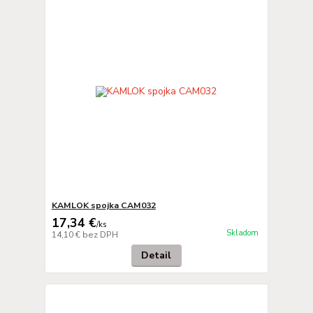
KAMLOK spojka CAM032
17,34 €
/
ks
Skladom
14,10 €
bez DPH
Detail