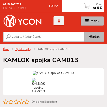
0
ks
0915 707 737
EUR
za
0 €
(Po-Pia, 8-15 hod.)
Menu
Hľadať
Úvod
Rýchlospojky
KAMLOK spojka CAM013
KAMLOK spojka CAM013
Ohodnotiť produkt