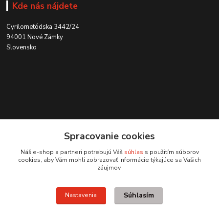
Kde nás nájdete
Cyrilometódska 3442/24
94001 Nové Zámky
Slovensko
Kontakt
Spracovanie cookies
0915 707 737
Náš e-shop a partneri potrebujú Váš
súhlas
s použitím súborov
(Po-Pia, 8-15 hod.)
cookies, aby Vám mohli zobrazovať informácie týkajúce sa Vašich
záujmov.
ycon@ycon.sk
Súhlasím
Nastavenia