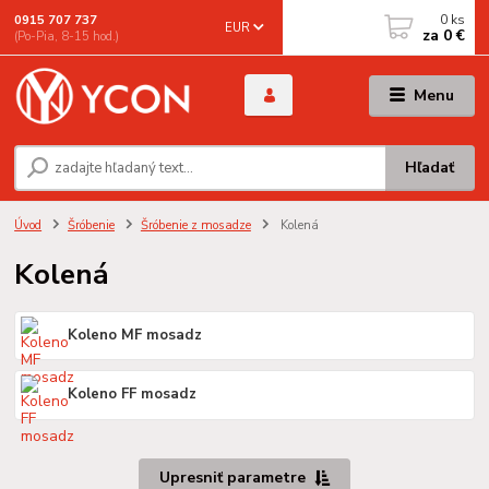
0
ks
0915 707 737
EUR
za
0 €
(Po-Pia, 8-15 hod.)
Menu
Hľadať
Úvod
Šróbenie
Šróbenie z mosadze
Kolená
Kolená
Koleno MF mosadz
Koleno FF mosadz
Upresniť parametre