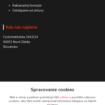
Reklamačný formulár
Odstúpenie od zmluvy
Kde nás nájdete
Cyrilometódska 3442/24
94001 Nové Zámky
Slovensko
Kontakt
Spracovanie cookies
0915 707 737
Náš e-shop a partneri potrebujú Váš
súhlas
s použitím súborov
(Po-Pia, 8-15 hod.)
cookies, aby Vám mohli zobrazovať informácie týkajúce sa Vašich
záujmov.