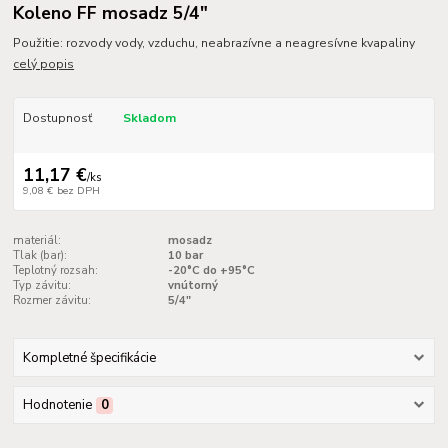
Koleno FF mosadz 5/4"
Použitie: rozvody vody, vzduchu, neabrazívne a neagresívne kvapaliny
celý popis
Dostupnosť
Skladom
11,17 €
/
ks
9,08 €
bez DPH
materiál:
mosadz
Tlak (bar):
10 bar
Teplotný rozsah:
-20°C do +95°C
Typ závitu:
vnútorný
Rozmer závitu:
5/4"
Kompletné špecifikácie
Hodnotenie
0