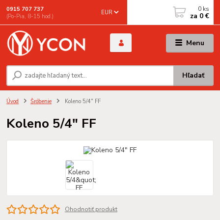
0
ks
0915 707 737
EUR
za
0 €
(Po-Pia, 8-15 hod.)
Menu
Hľadať
Úvod
Šróbenie
Koleno 5/4" FF
Koleno 5/4" FF
Ohodnotiť produkt