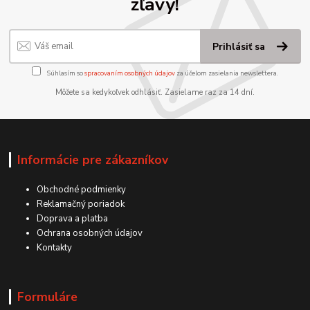
zľavy!
Prihlásiť sa
Súhlasím so
spracovaním osobných údajov
za účelom zasielania newslettera.
Môžete sa kedykoľvek odhlásiť. Zasielame raz za 14 dní.
Informácie pre zákazníkov
Obchodné podmienky
Reklamačný poriadok
Doprava a platba
Ochrana osobných údajov
Kontakty
Formuláre