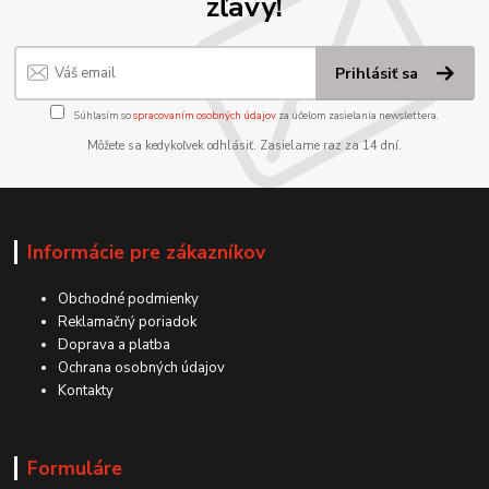
zľavy!
Prihlásiť sa
Súhlasím so
spracovaním osobných údajov
za účelom zasielania newslettera.
Môžete sa kedykoľvek odhlásiť. Zasielame raz za 14 dní.
Informácie pre zákazníkov
Obchodné podmienky
Reklamačný poriadok
Doprava a platba
Ochrana osobných údajov
Kontakty
Formuláre