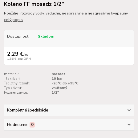
Koleno FF mosadz 1/2"
Použitie: rozvody vody, vzduchu, neabrazívne a neagresívne kvapaliny
celý popis
Dostupnosť
Skladom
2,29 €
/
ks
1,86 €
bez DPH
materiál:
mosadz
Tlak (bar):
10 bar
Teplotný rozsah:
-20°C do +95°C
Typ závitu:
vnútorný
Rozmer závitu:
1/2"
Kompletné špecifikácie
Hodnotenie
0