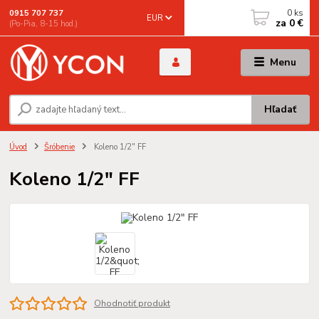
0
ks
0915 707 737
EUR
za
0 €
(Po-Pia, 8-15 hod.)
Menu
Hľadať
Úvod
Šróbenie
Koleno 1/2" FF
Koleno 1/2" FF
Ohodnotiť produkt