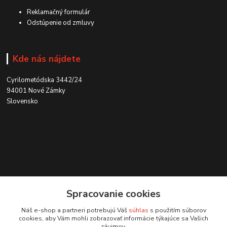
Reklamačný formulár
Odstúpenie od zmluvy
Kde nás nájdete
Cyrilometódska 3442/24
94001 Nové Zámky
Slovensko
Kontakt
Spracovanie cookies
0915 707 737
Náš e-shop a partneri potrebujú Váš
súhlas
s použitím súborov
(Po-Pia, 8-15 hod.)
cookies, aby Vám mohli zobrazovať informácie týkajúce sa Vašich
záujmov.