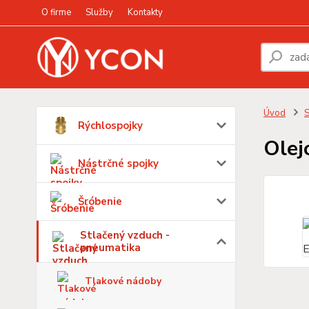
O firme
Služby
Kontakty
Úvod
S
Rýchlospojky
Olej
Nástrčné spojky
Šróbenie
Stlačený vzduch -
pneumatika
Tlakové nádoby