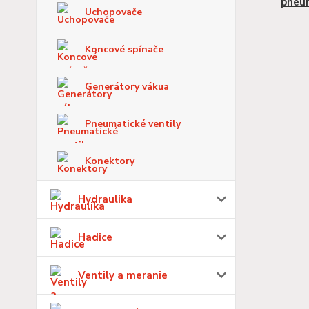
pneu
Uchopovače
Koncové spínače
Generátory vákua
Pneumatické ventily
Konektory
Hydraulika
Hadice
Ventily a meranie