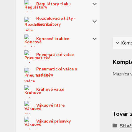
Regulátory tlaku
Rozdeľovacie lišty -
distribútory
Koncové krabice
Kompl
Pneumatické valce
Komple
Pneumatické valce s
Maznica v
vedením
Kruhové valce
Vákuové filtre
Tovar 
Vákuové prísavky
Stlač