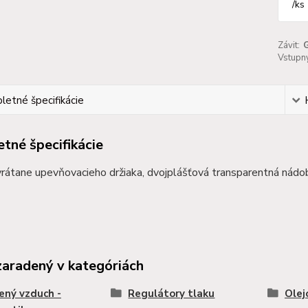
/
ks
Závit:
Vstupný
etné špecifikácie
tné špecifikácie
rátane upevňovacieho držiaka, dvojplášťová transparentná nádo
zaradený v kategóriách
ený vzduch -
Regulátory tlaku
Olej