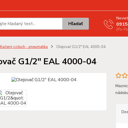
Neviet
Hľadať
0915
(Po-Pi
tlačený vzduch - pneumatika
Olejovač G1/2" EAL 4000-04
ovač G1/2" EAL 4000-04
Maznic
nádob
Dos