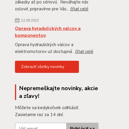
zákazky až po sériovú. Neváhajte nás
osloviť, pripravíme pre Vás...
čítať celé
12.09.2023
Oprava hyradulických valcov a
komponentov
Oprava hydraulických valcov a
elektromotorov už dostupná.
čítať celé
Zobraziť všetky novinky
Nepremeškajte novinky, akcie
a zľavy!
Môžete sa kedykoľvek odhlásiť.
Zasielame raz za 14 dní.
Prihlásiť sa