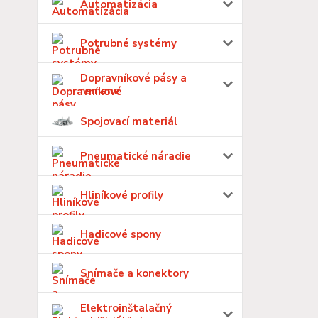
Automatizácia
Potrubné systémy
Dopravníkové pásy a
remene
Spojovací materiál
Pneumatické náradie
Hliníkové profily
Hadicové spony
Snímače a konektory
Elektroinštalačný