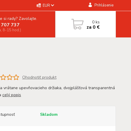
Prihlásenie
EUR
e si rady? Zavolajte.
0
ks
 707 737
za
0 €
a, 8-15 hod.)
Ohodnotiť produkt
a vrátane upevňovacieho držiaka, dvojplášťová transparentná
a
celý popis
tupnosť
Skladom