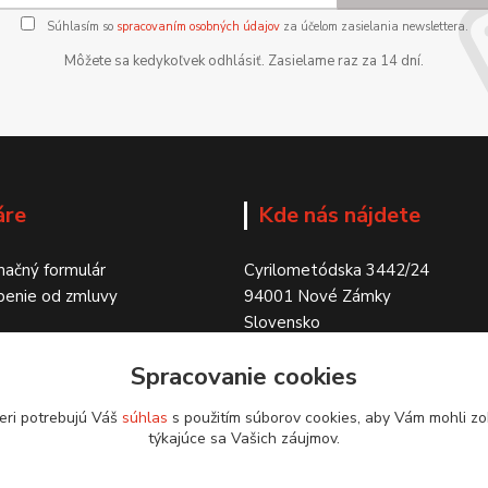
Súhlasím so
spracovaním osobných údajov
za účelom zasielania newslettera.
Môžete sa kedykoľvek odhlásiť. Zasielame raz za 14 dní.
áre
Kde nás nájdete
ačný formulár
Cyrilometódska 3442/24
penie od zmluvy
94001 Nové Zámky
Slovensko
Spracovanie cookies
eri potrebujú Váš
súhlas
s použitím súborov cookies, aby Vám mohli zo
týkajúce sa Vašich záujmov.