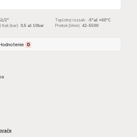
G1/2"
Teplotný rozsah:
-5°až +60°C
 tlak (bar):
0,5 až 10bar
Prietok (l/min):
42-5500
Hodnotenie
0
ba
ovače