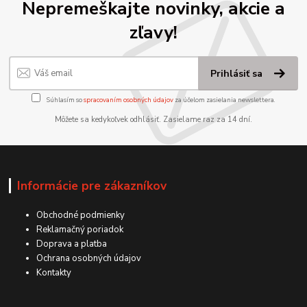
Nepremeškajte novinky, akcie a
zľavy!
Prihlásiť sa
Súhlasím so
spracovaním osobných údajov
za účelom zasielania newslettera.
Môžete sa kedykoľvek odhlásiť. Zasielame raz za 14 dní.
Informácie pre zákazníkov
Obchodné podmienky
Reklamačný poriadok
Doprava a platba
Ochrana osobných údajov
Kontakty