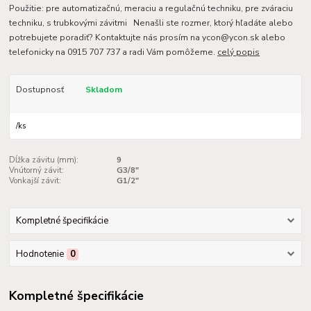
Použitie: pre automatizačnú, meraciu a regulačnú techniku, pre zváraciu
techniku, s trubkovými závitmi Nenašli ste rozmer, ktorý hľadáte alebo
potrebujete poradiť? Kontaktujte nás prosím na ycon@ycon.sk alebo
telefonicky na 0915 707 737 a radi Vám pomôžeme.
celý popis
Dostupnosť
Skladom
/
ks
Dĺžka závitu (mm):
9
Vnútorný závit:
G3/8"
Vonkajší závit:
G1/2"
Kompletné špecifikácie
Hodnotenie
0
Kompletné špecifikácie