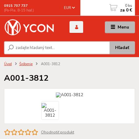
0
ks
0915 707 737
EUR
za
0 €
(Po-Pia, 8-15 hod.)
Menu
Hľadať
Úvod
Šróbenie
A001-3812
A001-3812
Ohodnotiť produkt