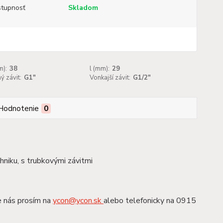
tupnosť
Skladom
):
38
l (mm):
29
ý závit:
G1"
Vonkajší závit:
G1/2"
Hodnotenie
0
chniku, s trubkovými závitmi
e nás prosím na
ycon@ycon.sk
alebo telefonicky na 0915