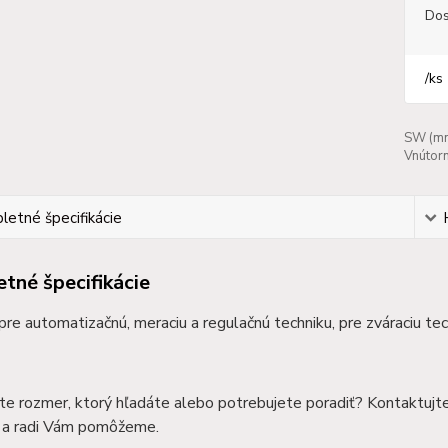
Dos
/
ks
SW (mm
Vnútorn
etné špecifikácie
tné špecifikácie
 pre automatizačnú, meraciu a regulačnú techniku, pre zváraciu te
te rozmer, ktorý hľadáte alebo potrebujete poradiť? Kontaktujt
a radi Vám pomôžeme.