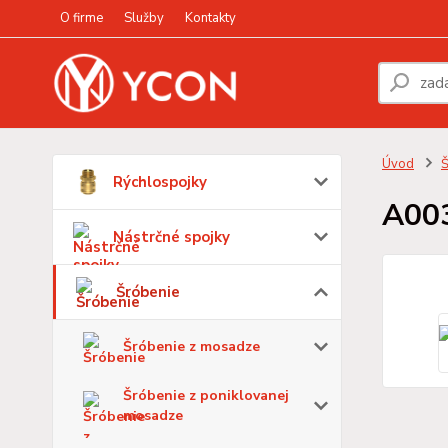
O firme
Služby
Kontakty
Úvod
Š
Rýchlospojky
A00
Nástrčné spojky
Šróbenie
Šróbenie z mosadze
Šróbenie z poniklovanej
mosadze