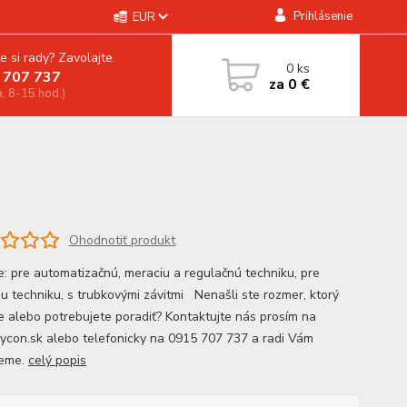
Prihlásenie
EUR
e si rady? Zavolajte.
0
ks
 707 737
za
0 €
a, 8-15 hod.)
Ohodnotiť produkt
ie: pre automatizačnú, meraciu a regulačnú techniku, pre
iu techniku, s trubkovými závitmi Nenašli ste rozmer, ktorý
e alebo potrebujete poradiť? Kontaktujte nás prosím na
con.sk alebo telefonicky na 0915 707 737 a radi Vám
eme.
celý popis