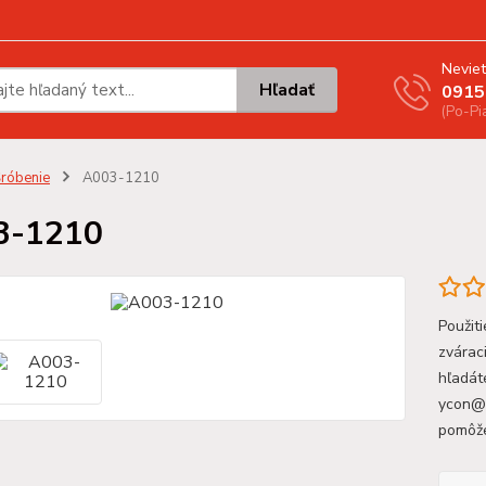
Neviet
Hľadať
0915
(Po-Pi
róbenie
A003-1210
3-1210
Použit
zvárac
hľadát
ycon@y
pomôž