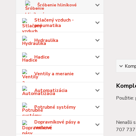
Šróbenie hliníkové
Stlačený vzduch -
pneumatika
Hydraulika
Hadice
Kompl
Ventily a meranie
Komple
Automatizácia
Použitie:
Potrubné systémy
Dopravníkové pásy a
Nenašli s
remene
707 737 