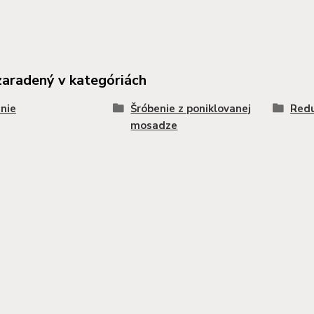
zaradený v kategóriách
nie
Šróbenie z poniklovanej
Redu
mosadze