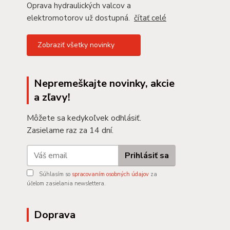
Oprava hydraulických valcov a
elektromotorov už dostupná.
čítať celé
Zobraziť všetky novinky
Nepremeškajte novinky, akcie
a zľavy!
Môžete sa kedykoľvek odhlásiť.
Zasielame raz za 14 dní.
Prihlásiť sa
Súhlasím so
spracovaním osobných údajov
za
účelom zasielania newslettera.
Doprava