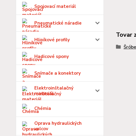
Spojovací materiál
Pneumatické náradie
Tovar 
Hliníkové profily
Šróbe
Hadicové spony
Snímače a konektory
Elektroinštalačný
materiál
Chémia
Oprava hydraulických
valcov