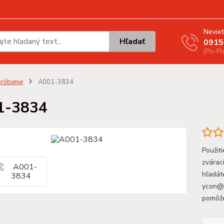
Neviet
Hľadať
0915
(Po-Pi
róbenie
A001-3834
1-3834
Použit
zvárac
hľadát
ycon@y
pomôž