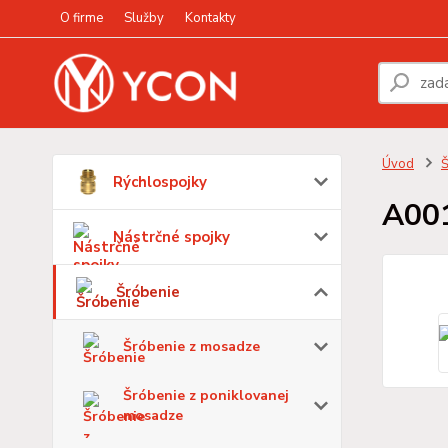
O firme
Služby
Kontakty
Úvod
Š
Rýchlospojky
A00
Nástrčné spojky
Šróbenie
Šróbenie z mosadze
Šróbenie z poniklovanej
mosadze