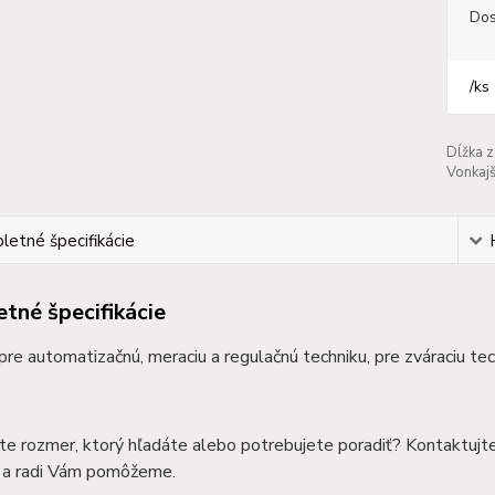
Dos
/
ks
Dĺžka z
Vonkajší
etné špecifikácie
tné špecifikácie
 pre automatizačnú, meraciu a regulačnú techniku, pre zváraciu te
te rozmer, ktorý hľadáte alebo potrebujete poradiť? Kontaktujt
a radi Vám pomôžeme.