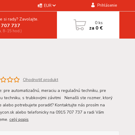
Prihlásenie
EUR
e si rady? Zavolajte.
0
ks
 707 737
za
0 €
a, 8-15 hod.)
Ohodnotiť produkt
ie: pre automatizačnú, meraciu a regulačnú techniku, pre
iu techniku, s trubkovými závitmi Nenašli ste rozmer, ktorý
e alebo potrebujete poradiť? Kontaktujte nás prosím na
con.sk alebo telefonicky na 0915 707 737 a radi Vám
eme.
celý popis