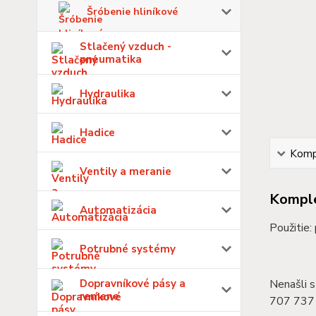
Šróbenie hliníkové
Stlačený vzduch -
pneumatika
Hydraulika
Hadice
Kompl
Ventily a meranie
Komple
Automatizácia
Použitie:
Potrubné systémy
Dopravníkové pásy a
Nenašli s
remene
707 737 