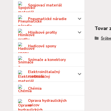
Spojovací materiál
Pneumatické náradie
Tovar 
Hliníkové profily
Šróbe
Hadicové spony
Snímače a konektory
Elektroinštalačný
materiál
Chémia
Oprava hydraulických
valcov