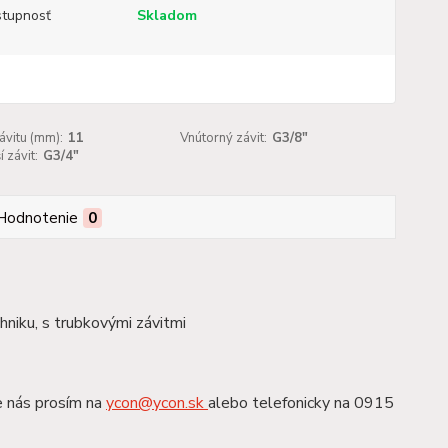
tupnosť
Skladom
ávitu (mm):
11
Vnútorný závit:
G3/8"
 závit:
G3/4"
Hodnotenie
0
chniku, s trubkovými závitmi
e nás prosím na
ycon@ycon.sk
alebo telefonicky na 0915