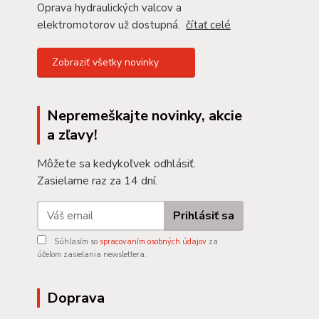
Oprava hydraulických valcov a
elektromotorov už dostupná.
čítať celé
Zobraziť všetky novinky
Nepremeškajte novinky, akcie
a zľavy!
Môžete sa kedykoľvek odhlásiť.
Zasielame raz za 14 dní.
Prihlásiť sa
Súhlasím so
spracovaním osobných údajov
za
účelom zasielania newslettera.
Doprava