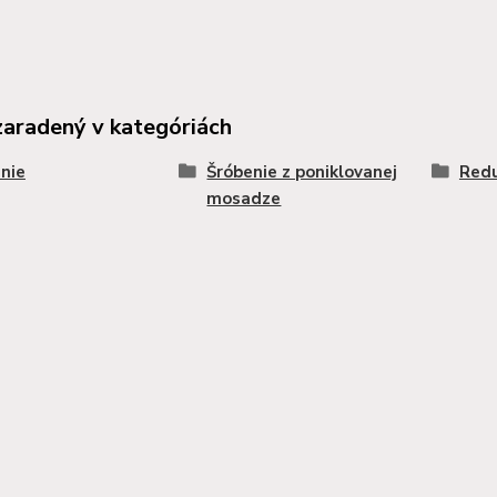
zaradený v kategóriách
nie
Šróbenie z poniklovanej
Redu
mosadze