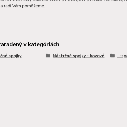
a radi Vám pomôžeme.
zaradený v kategóriách
čné spojky
Nástrčné spojky - kovové
L-sp