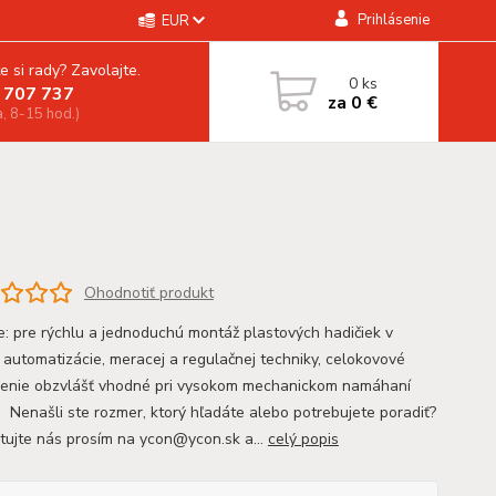
Prihlásenie
EUR
e si rady? Zavolajte.
0
ks
 707 737
za
0 €
a, 8-15 hod.)
Ohodnotiť produkt
ie: pre rýchlu a jednoduchú montáž plastových hadičiek v
i automatizácie, meracej a regulačnej techniky, celokovové
enie obzvlášť vhodné pri vysokom mechanickom namáhaní
 Nenašli ste rozmer, ktorý hľadáte alebo potrebujete poradiť?
tujte nás prosím na ycon@ycon.sk a...
celý popis