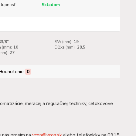
tupnosť
Skladom
G3/8"
SW (mm):
19
a (mm):
10
Dĺžka (mm):
28,5
(mm):
27
Hodnotenie
0
tomatizácie, meracej a regulačnej techniky, celokovové
e nás prosím na
ycon@ycon.sk
alebo telefonicky na 0915