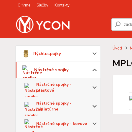
O firme
Služby
Kontakty
Úvod
N
Rýchlospojky
MPL
Nástrčné spojky
Nástrčné spojky -
plastové
Nástrčné spojky -
miniatúrne
Nástrčné spojky - kovové