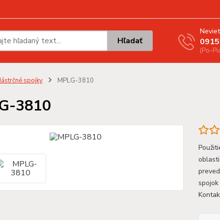
Neviet
Hľadať
0915
(Po-Pi
ástrčné spojky
MPLG-3810
G-3810
Použit
oblast
preved
spojok
Kontak