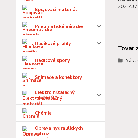
707 737 
Spojovací materiál
Pneumatické náradie
Hliníkové profily
Tovar 
Hadicové spony
Nástr
Snímače a konektory
Elektroinštalačný
materiál
Chémia
Oprava hydraulických
valcov