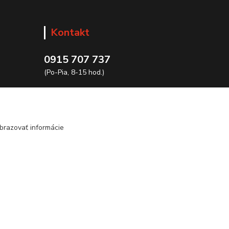
Kontakt
0915 707 737
(Po-Pia, 8-15 hod.)
ycon@ycon.sk
brazovať informácie
Vytvorené na
Eshop-rychlo.sk