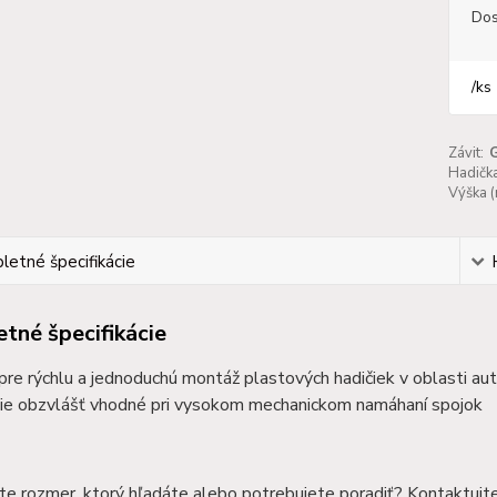
Dos
/
ks
Závit:
Hadičk
Výška 
etné špecifikácie
tné špecifikácie
 pre rýchlu a jednoduchú montáž plastových hadičiek v oblasti au
ie obzvlášť vhodné pri vysokom mechanickom namáhaní spojok
te rozmer, ktorý hľadáte alebo potrebujete poradiť? Kontaktujt