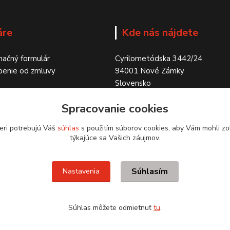
áre
Kde nás nájdete
ačný formulár
Cyrilometódska 3442/24
penie od zmluvy
94001 Nové Zámky
Slovensko
Spracovanie cookies
eri potrebujú Váš
súhlas
s použitím súborov cookies, aby Vám mohli zo
týkajúce sa Vašich záujmov.
Súhlasím
Nastavenia
Súhlas môžete odmietnuť
tu
.