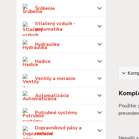
Šróbenie
Stlačený vzduch -
pneumatika
Hydraulika
Hadice
Kompl
Ventily a meranie
Komple
Automatizácia
Použitie:
Potrubné systémy
preveden
Dopravníkové pásy a
remene
Nenašli s