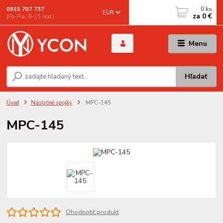
0
ks
0915 707 737
EUR
za
0 €
(Po-Pia, 8-15 hod.)
Menu
Hľadať
Úvod
Nástrčné spojky
MPC-145
MPC-145
Ohodnotiť produkt