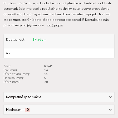
Použitie: pre rýchlu a jednoduchú montáž plastových hadičiek v oblasti
automatizácie, meracej a regulačnej techniky, celokovové prevedenie
obzvlášť vhodné pri vysokom mechanickom namáhaní spojok Nenašli
ste rozmer, ktorý hľadáte alebo potrebujete poradiť? Kontaktujte nás
prosím na ycon@ycon.sk a...
celý popis
Dostupnosť
Skladom
/
ks
Závit:
R1/4"
SW (mm):
14
Dĺžka závitu (mm):
11
Hadička (mm):
5
Dĺžka (mm):
20
Kompletné špecifikácie
Hodnotenie
0