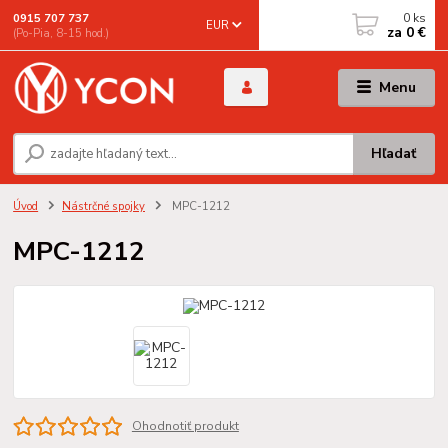
0
ks
0915 707 737
EUR
za
0 €
(Po-Pia, 8-15 hod.)
Menu
Hľadať
Úvod
Nástrčné spojky
MPC-1212
MPC-1212
Ohodnotiť produkt