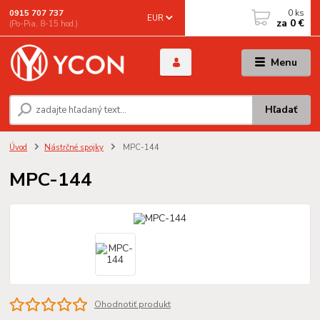
0
ks
0915 707 737
EUR
za
0 €
(Po-Pia, 8-15 hod.)
Menu
Hľadať
Úvod
Nástrčné spojky
MPC-144
MPC-144
Ohodnotiť produkt