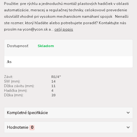
Použitie: pre rýchlu a jednoduchú montáž plastových hadičiek v oblasti
automatizácie, meracej a regulačnej techniky, celokovové prevedenie
obzvlášť vhodné pri vysokom mechanickom namáhaní spojok Nenašli
ste rozmer, ktorý hľadáte alebo potrebujete poradiť? Kontaktujte nás
prosím na ycon@ycon.sk a...
celý popis
Dostupnosť
Skladom
/
ks
Závit:
R1/4"
SW (mm):
14
Dĺžka závitu (mm):
11
Hadička (mm):
4
Dĺžka (mm):
20
Kompletné špecifikácie
Hodnotenie
0