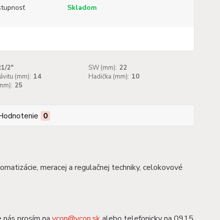
tupnosť
Skladom
1/2"
SW (mm):
22
ávitu (mm):
14
Hadička (mm):
10
mm):
25
Hodnotenie
0
tomatizácie, meracej a regulačnej techniky, celokovové
e nás prosím na
ycon@ycon.sk
alebo telefonicky na 0915