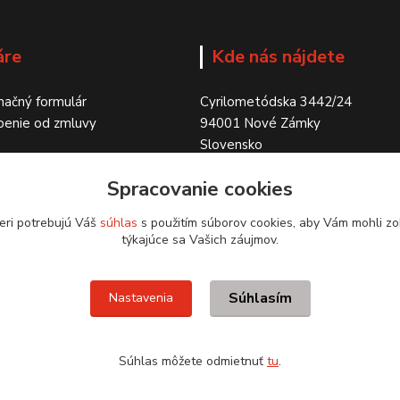
áre
Kde nás nájdete
ačný formulár
Cyrilometódska 3442/24
penie od zmluvy
94001 Nové Zámky
Slovensko
Spracovanie cookies
eri potrebujú Váš
súhlas
s použitím súborov cookies, aby Vám mohli zo
týkajúce sa Vašich záujmov.
Súhlasím
Nastavenia
Súhlas môžete odmietnuť
tu
.