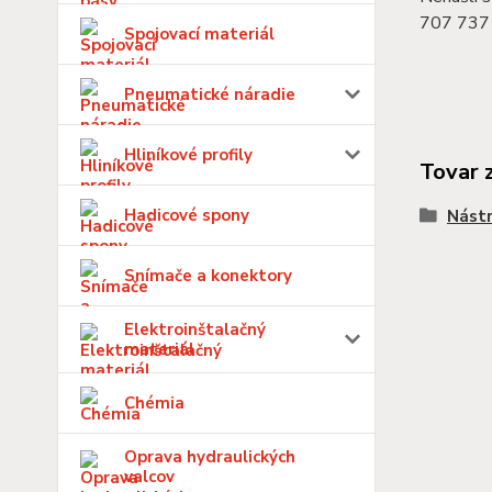
707 737 
Spojovací materiál
Pneumatické náradie
Hliníkové profily
Tovar 
Hadicové spony
Nástr
Snímače a konektory
Elektroinštalačný
materiál
Chémia
Oprava hydraulických
valcov