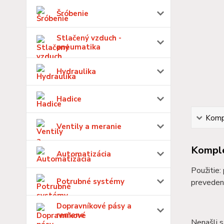
Šróbenie
Stlačený vzduch -
pneumatika
Hydraulika
Hadice
Kompl
Ventily a meranie
Komple
Automatizácia
Použitie:
Potrubné systémy
preveden
Dopravníkové pásy a
remene
Nenašli s