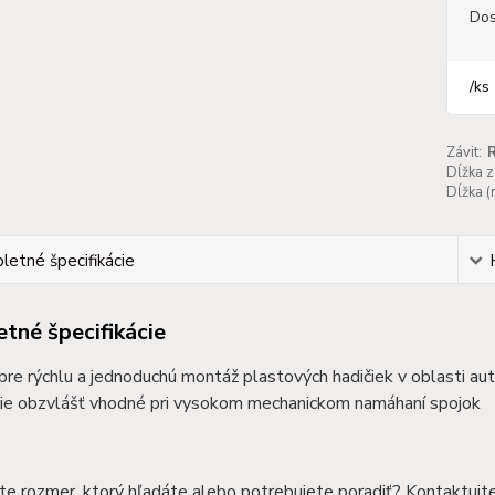
Dos
/
ks
Závit:
R
Dĺžka z
Dĺžka (
etné špecifikácie
tné špecifikácie
 pre rýchlu a jednoduchú montáž plastových hadičiek v oblasti au
ie obzvlášť vhodné pri vysokom mechanickom namáhaní spojok
te rozmer, ktorý hľadáte alebo potrebujete poradiť? Kontaktujt