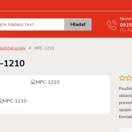
Neviet
Hľadať
0915
(Po-Pi
ástrčné spojky
MPC-1210
-1210
Použit
oblast
preved
spojok
Kontak