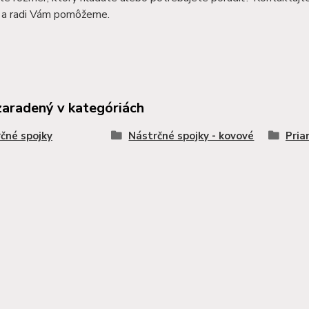
a radi Vám pomôžeme.
zaradený v kategóriách
čné spojky
Nástrčné spojky - kovové
Pria