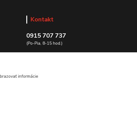
Kontakt
0915 707 737
(Po-Pia, 8-15 hod.)
ycon@ycon.sk
brazovať informácie
Vytvorené na
Eshop-rychlo.sk