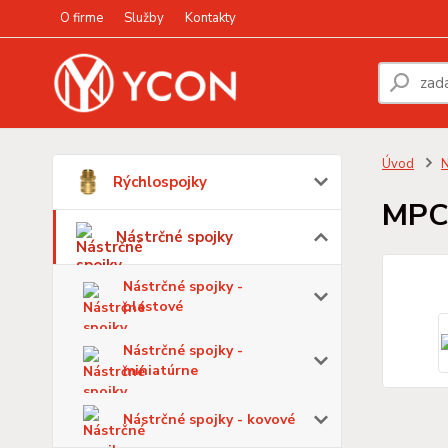
O firme
Služby
Kontakty
Úvod
N
Rýchlospojky
MPC
Nástrčné spojky
Nástrčné spojky -
plastové
Nástrčné spojky -
miniatúrne
Nástrčné spojky - kovové