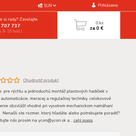
Prihlásenie
EUR
e si rady? Zavolajte.
0
ks
 707 737
za
0 €
a, 8-15 hod.)
Ohodnotiť produkt
ie: pre rýchlu a jednoduchú montáž plastových hadičiek v
i automatizácie, meracej a regulačnej techniky, celokovové
enie obzvlášť vhodné pri vysokom mechanickom namáhaní
 Nenašli ste rozmer, ktorý hľadáte alebo potrebujete poradiť?
tujte nás prosím na ycon@ycon.sk a...
celý popis