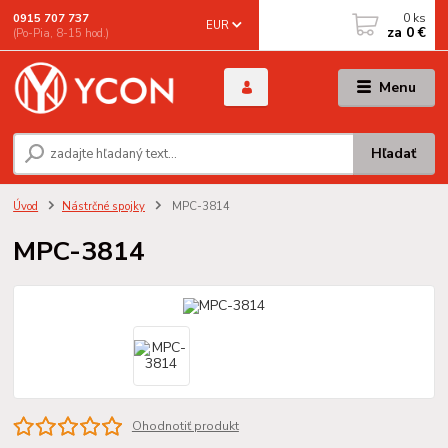
0
ks
0915 707 737
EUR
za
0 €
(Po-Pia, 8-15 hod.)
Menu
Hľadať
Úvod
Nástrčné spojky
MPC-3814
MPC-3814
Ohodnotiť produkt