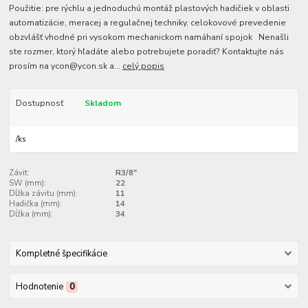
Použitie: pre rýchlu a jednoduchú montáž plastových hadičiek v oblasti
automatizácie, meracej a regulačnej techniky, celokovové prevedenie
obzvlášť vhodné pri vysokom mechanickom namáhaní spojok Nenašli
ste rozmer, ktorý hľadáte alebo potrebujete poradiť? Kontaktujte nás
prosím na ycon@ycon.sk a...
celý popis
Dostupnosť
Skladom
/
ks
Závit:
R3/8"
SW (mm):
22
Dĺžka závitu (mm):
11
Hadička (mm):
14
Dĺžka (mm):
34
Kompletné špecifikácie
Hodnotenie
0