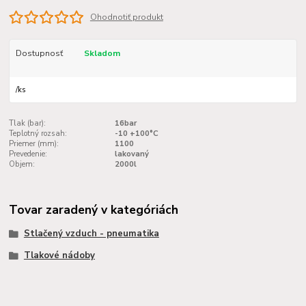
Ohodnotiť produkt
Dostupnosť
Skladom
/
ks
Tlak (bar):
16bar
Teplotný rozsah:
-10 +100°C
Priemer (mm):
1100
Prevedenie:
lakovaný
Objem:
2000l
Tovar zaradený v kategóriách
Stlačený vzduch - pneumatika
Tlakové nádoby