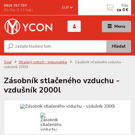
0
ks
0915 707 737
EUR
za
0 €
(Po-Pia, 8-15 hod.)
Menu
Hľadať
Úvod
Stlačený vzduch - pneumatika
Zásobník stlačeného vzduchu -
vzdušník 2000l
Zásobník stlačeného vzduchu -
vzdušník 2000l