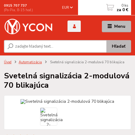
0
ks
0915 707 737
EUR
za
0 €
(Po-Pia, 8-15 hod.)
Menu
Hľadať
Úvod
Automatizácia
Svetelná signalizácia 2-modulová 70 blikajúca
Svetelná signalizácia 2-modulová
70 blikajúca