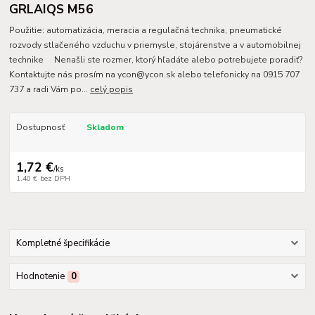
GRLAIQS M56
Použitie: automatizácia, meracia a regulačná technika, pneumatické
rozvody stlačeného vzduchu v priemysle, stojárenstve a v automobilnej
technike Nenašli ste rozmer, ktorý hľadáte alebo potrebujete poradiť?
Kontaktujte nás prosím na ycon@ycon.sk alebo telefonicky na 0915 707
737 a radi Vám po...
celý popis
Dostupnosť
Skladom
1,72 €
/
ks
1,40 €
bez DPH
Kompletné špecifikácie
Hodnotenie
0