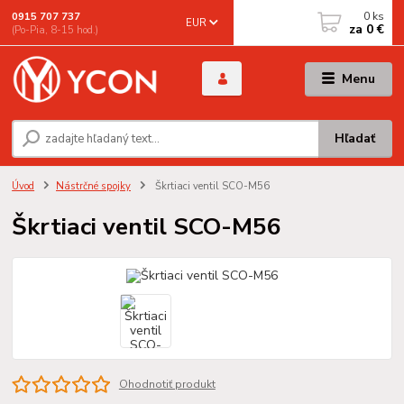
0
ks
0915 707 737
EUR
za
0 €
(Po-Pia, 8-15 hod.)
Menu
Hľadať
Úvod
Nástrčné spojky
Škrtiaci ventil SCO-M56
Škrtiaci ventil SCO-M56
Ohodnotiť produkt