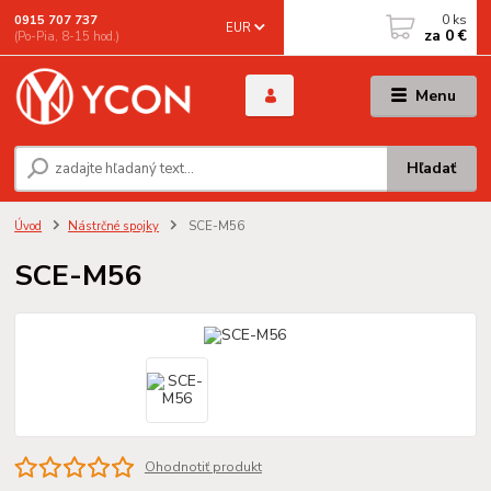
0
ks
0915 707 737
EUR
za
0 €
(Po-Pia, 8-15 hod.)
Menu
Hľadať
Úvod
Nástrčné spojky
SCE-M56
SCE-M56
Ohodnotiť produkt