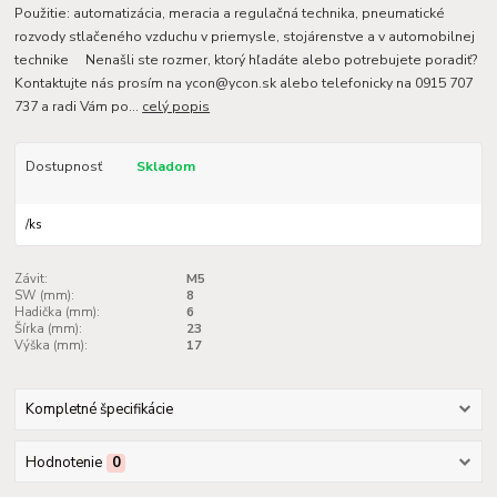
Použitie: automatizácia, meracia a regulačná technika, pneumatické
rozvody stlačeného vzduchu v priemysle, stojárenstve a v automobilnej
technike Nenašli ste rozmer, ktorý hľadáte alebo potrebujete poradiť?
Kontaktujte nás prosím na ycon@ycon.sk alebo telefonicky na 0915 707
737 a radi Vám po...
celý popis
Dostupnosť
Skladom
/
ks
Závit:
M5
SW (mm):
8
Hadička (mm):
6
Šírka (mm):
23
Výška (mm):
17
Kompletné špecifikácie
Hodnotenie
0