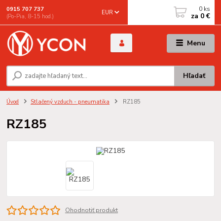
0
ks
0915 707 737
EUR
za
0 €
(Po-Pia, 8-15 hod.)
Menu
Hľadať
Úvod
Stlačený vzduch - pneumatika
RZ185
RZ185
Ohodnotiť produkt