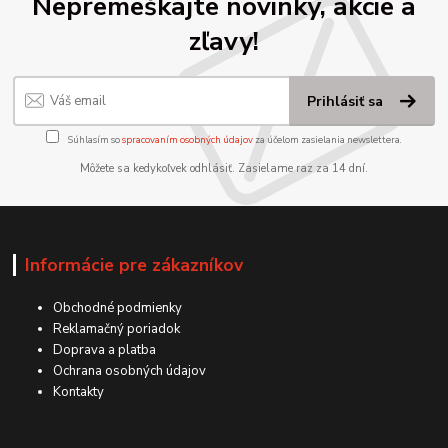
Nepremeškajte novinky, akcie a
zľavy!
Prihlásiť sa
Súhlasím so
spracovaním osobných údajov
za účelom zasielania newslettera.
Môžete sa kedykoľvek odhlásiť. Zasielame raz za 14 dní.
Informácie pre zákazníkov
Obchodné podmienky
Reklamačný poriadok
Doprava a platba
Ochrana osobných údajov
Kontakty