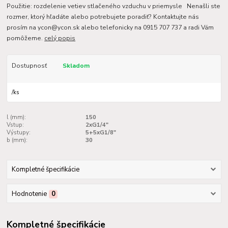
Použitie: rozdelenie vetiev stlačeného vzduchu v priemysle Nenašli ste
rozmer, ktorý hľadáte alebo potrebujete poradiť? Kontaktujte nás
prosím na ycon@ycon.sk alebo telefonicky na 0915 707 737 a radi Vám
pomôžeme.
celý popis
Dostupnosť
Skladom
/
ks
l (mm):
150
Vstup:
2xG1/4"
Výstupy:
5+5xG1/8"
b (mm):
30
Kompletné špecifikácie
Hodnotenie
0
Kompletné špecifikácie