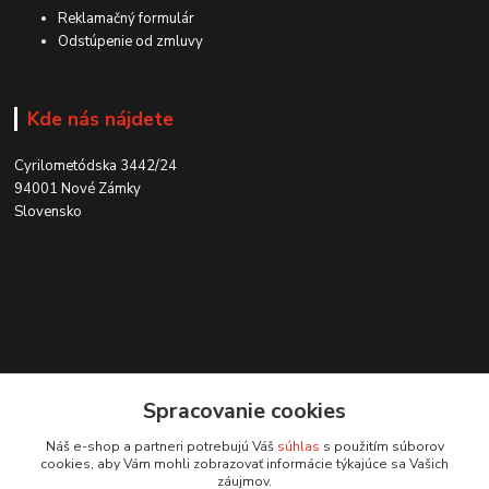
Reklamačný formulár
Odstúpenie od zmluvy
Kde nás nájdete
Cyrilometódska 3442/24
94001 Nové Zámky
Slovensko
Kontakt
Spracovanie cookies
0915 707 737
Náš e-shop a partneri potrebujú Váš
súhlas
s použitím súborov
(Po-Pia, 8-15 hod.)
cookies, aby Vám mohli zobrazovať informácie týkajúce sa Vašich
záujmov.