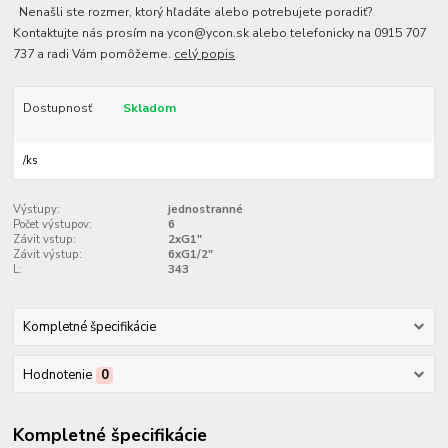
Nenašli ste rozmer, ktorý hľadáte alebo potrebujete poradiť?
Kontaktujte nás prosím na ycon@ycon.sk alebo telefonicky na 0915 707
737 a radi Vám pomôžeme.
celý popis
Dostupnosť
Skladom
/
ks
Výstupy:
jednostranné
Počet výstupov:
6
Závit vstup:
2xG1"
Závit výstup:
6xG1/2"
L:
343
Kompletné špecifikácie
Hodnotenie
0
Kompletné špecifikácie