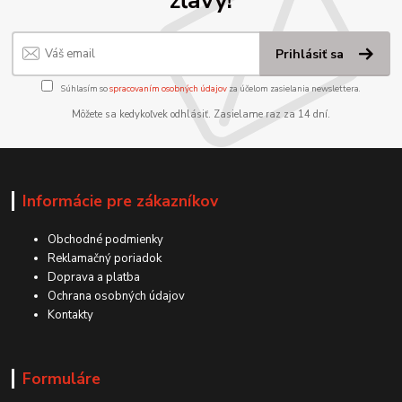
Prihlásiť sa
Súhlasím so
spracovaním osobných údajov
za účelom zasielania newslettera.
Môžete sa kedykoľvek odhlásiť. Zasielame raz za 14 dní.
Informácie pre zákazníkov
Obchodné podmienky
Reklamačný poriadok
Doprava a platba
Ochrana osobných údajov
Kontakty
Formuláre