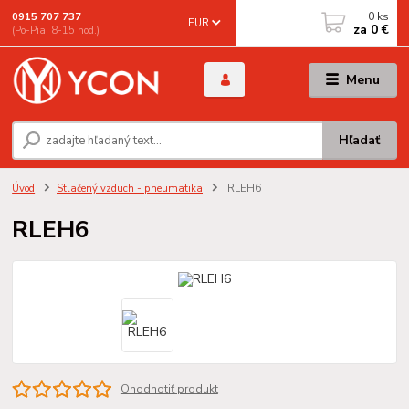
0
ks
0915 707 737
EUR
za
0 €
(Po-Pia, 8-15 hod.)
Menu
Hľadať
Úvod
Stlačený vzduch - pneumatika
RLEH6
RLEH6
Ohodnotiť produkt