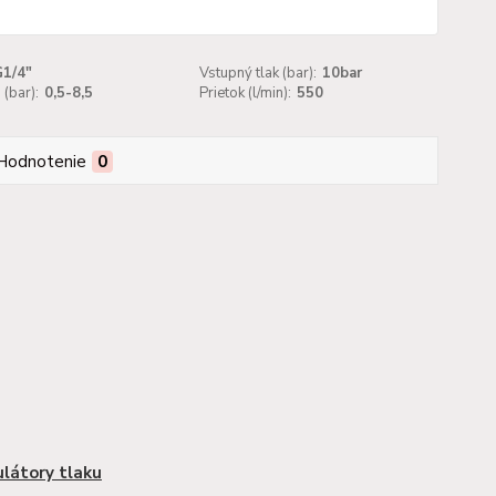
G1/4"
Vstupný tlak (bar):
10bar
(bar):
0,5-8,5
Prietok (l/min):
550
Hodnotenie
0
látory tlaku