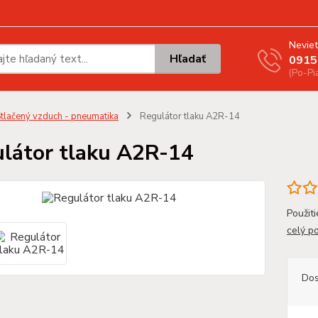
Neviet
Hľadať
0915
(Po-Pi
tlačený vzduch - pneumatika
Regulátor tlaku A2R-14
látor tlaku A2R-14
Použiti
celý p
Dos