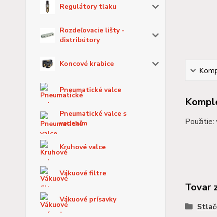
Regulátory tlaku
Rozdeľovacie lišty -
distribútory
Koncové krabice
Kompl
Pneumatické valce
Komple
Pneumatické valce s
Použitie:
vedením
Kruhové valce
Vákuové filtre
Tovar 
Vákuové prísavky
Stlač