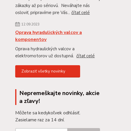
zákazky až po sériovú. Neváhajte nás
osloviť, pripravíme pre Vás...
čítať celé
12.09.2023
Oprava hyradulických valcov a
komponentov
Oprava hydraulických valcov a
elektromotorov už dostupná.
čítať celé
Zobraziť všetky novinky
Nepremeškajte novinky, akcie
a zľavy!
Môžete sa kedykoľvek odhlásiť.
Zasielame raz za 14 dní.