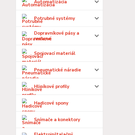
Automatizácia
Potrubné systémy
Dopravníkové pásy a
remene
Spojovací materiál
Pneumatické náradie
Hliníkové profily
Hadicové spony
Snímače a konektory
Elektroinštalačný