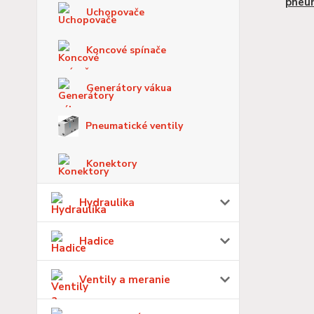
pneu
Uchopovače
Koncové spínače
Generátory vákua
Pneumatické ventily
Konektory
Hydraulika
Hadice
Ventily a meranie