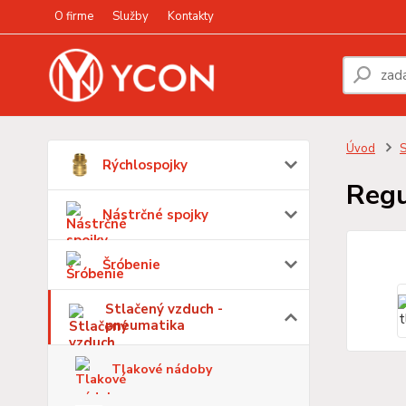
O firme
Služby
Kontakty
Úvod
S
Rýchlospojky
Regu
Nástrčné spojky
Šróbenie
Stlačený vzduch -
pneumatika
Tlakové nádoby