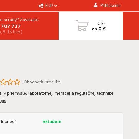
Prihlásenie
EUR
e si rady? Zavolajte.
0
ks
 707 737
za
0 €
a, 8-15 hod.)
Ohodnotiť produkt
e: v priemysle, laboratórnej, meracej a regulačnej technike
opis
tupnosť
Skladom