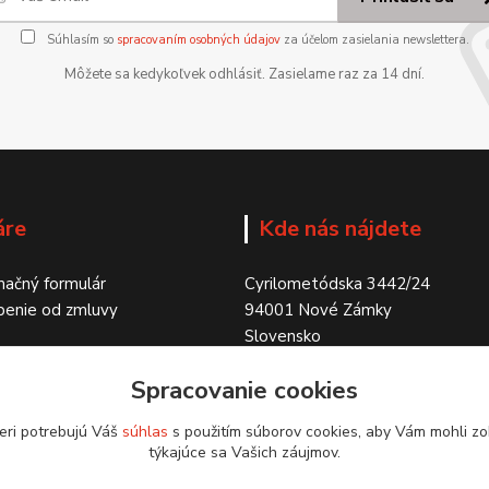
Súhlasím so
spracovaním osobných údajov
za účelom zasielania newslettera.
Môžete sa kedykoľvek odhlásiť. Zasielame raz za 14 dní.
áre
Kde nás nájdete
ačný formulár
Cyrilometódska 3442/24
penie od zmluvy
94001 Nové Zámky
Slovensko
Spracovanie cookies
eri potrebujú Váš
súhlas
s použitím súborov cookies, aby Vám mohli zo
týkajúce sa Vašich záujmov.