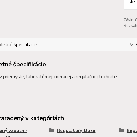
/
ks
Závit:
Rozsah 
etné špecifikácie
tné špecifikácie
 v priemysle, laboratórnej, meracej a regulačnej technike
zaradený v kategóriách
ený vzduch -
Regulátory tlaku
Regu