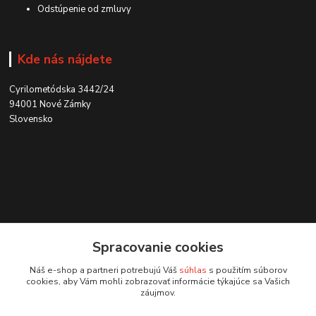
Odstúpenie od zmluvy
Kde nás nájdete
Cyrilometódska 3442/24
94001 Nové Zámky
Slovensko
Kontakt
Spracovanie cookies
0915 707 737
Náš e-shop a partneri potrebujú Váš
súhlas
s použitím súborov
(Po-Pia, 8-15 hod.)
cookies, aby Vám mohli zobrazovať informácie týkajúce sa Vašich
záujmov.
ycon@ycon.sk