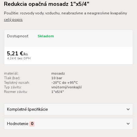
Redukcia opačná mosadz 1"x5/4"
Použitie: rozvody vody, vzduchu, neabrazívne a neagresívne kvapaliny
celý popis
Dostupnosť
Skladom
5,21 €
/
ks
4,24 €
bez DPH
materiál:
mosadz
Tlak (bar):
10 bar
Teplotný rozsah:
-20°C do +95°C
Typ závitu:
vnútorný/vonkajší
Rozmer závitu:
1"x5/4"
Kompletné špecifikácie
Hodnotenie
0