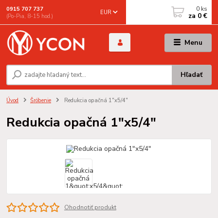
0
ks
0915 707 737
EUR
za
0 €
(Po-Pia, 8-15 hod.)
Menu
Hľadať
Úvod
Šróbenie
Redukcia opačná 1"x5/4"
Redukcia opačná 1"x5/4"
Ohodnotiť produkt