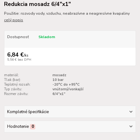
Redukcia mosadz 6/4"x1"
Použitie: rozvody vody, vzduchu, neabrazívne a neagresívne kvapaliny
celý popis
Dostupnosť
Skladom
6,84 €
/
ks
5,56 €
bez DPH
materiál:
mosadz
Tlak (bar):
10 bar
Teplotný rozsah:
-20°C do +95°C
Typ závitu:
vnútorný/vonkajší
Rozmer závitu:
6/4"x1"
Kompletné špecifikácie
Hodnotenie
0