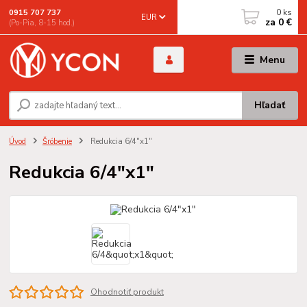
0
ks
0915 707 737
EUR
za
0 €
(Po-Pia, 8-15 hod.)
Menu
Hľadať
Úvod
Šróbenie
Redukcia 6/4"x1"
Redukcia 6/4"x1"
Ohodnotiť produkt