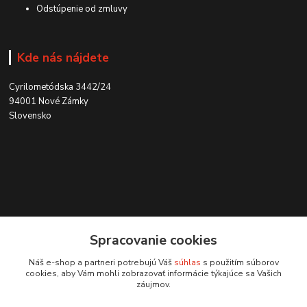
Odstúpenie od zmluvy
Kde nás nájdete
Cyrilometódska 3442/24
94001 Nové Zámky
Slovensko
Kontakt
Spracovanie cookies
0915 707 737
Náš e-shop a partneri potrebujú Váš
súhlas
s použitím súborov
(Po-Pia, 8-15 hod.)
cookies, aby Vám mohli zobrazovať informácie týkajúce sa Vašich
záujmov.
ycon@ycon.sk