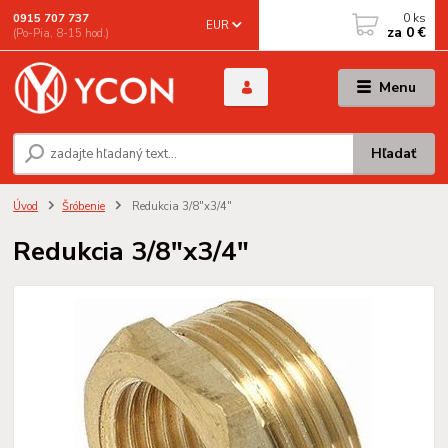
0
ks
0915 707 737
EUR
za
0 €
(Po-Pia, 8-15 hod.)
Menu
Hľadať
Úvod
Šróbenie
Redukcia 3/8"x3/4"
Redukcia 3/8"x3/4"