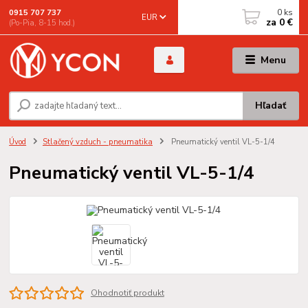
0
ks
0915 707 737
EUR
za
0 €
(Po-Pia, 8-15 hod.)
Menu
Hľadať
Úvod
Stlačený vzduch - pneumatika
Pneumatický ventil VL-5-1/4
Pneumatický ventil VL-5-1/4
Ohodnotiť produkt