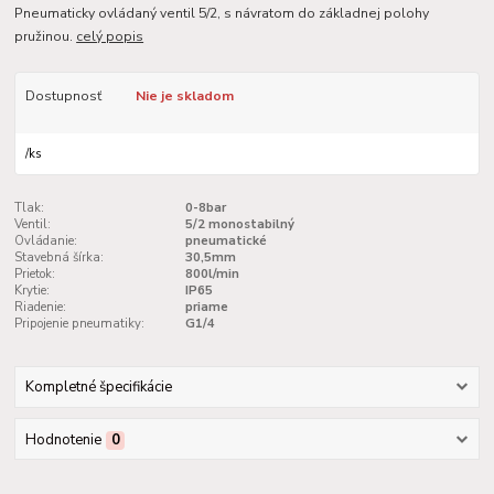
Pneumaticky ovládaný ventil 5/2, s návratom do základnej polohy
pružinou.
celý popis
Dostupnosť
Nie je skladom
/
ks
Tlak:
0-8bar
Ventil:
5/2 monostabilný
Ovládanie:
pneumatické
Stavebná šírka:
30,5mm
Prietok:
800l/min
Krytie:
IP65
Riadenie:
priame
Pripojenie pneumatiky:
G1/4
Kompletné špecifikácie
Hodnotenie
0