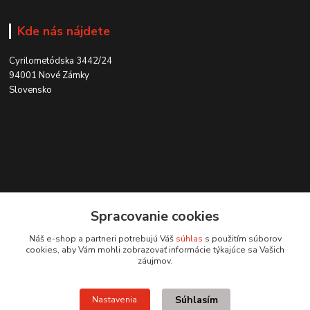
Kde nás nájdete
Cyrilometódska 3442/24
94001 Nové Zámky
Slovensko
Kontakt
Spracovanie cookies
0915 707 737
Náš e-shop a partneri potrebujú Váš
súhlas
s použitím súborov
(Po-Pia, 8-15 hod.)
cookies, aby Vám mohli zobrazovať informácie týkajúce sa Vašich
záujmov.
ycon@ycon.sk
Súhlasím
Nastavenia