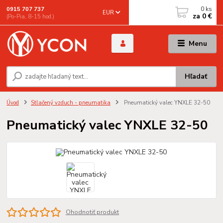
0
ks
0915 707 737
EUR
za
0 €
(Po-Pia, 8-15 hod.)
Menu
Hľadať
Úvod
Stlačený vzduch - pneumatika
Pneumatický valec YNXLE 32-50
Pneumatický valec YNXLE 32-50
Ohodnotiť produkt