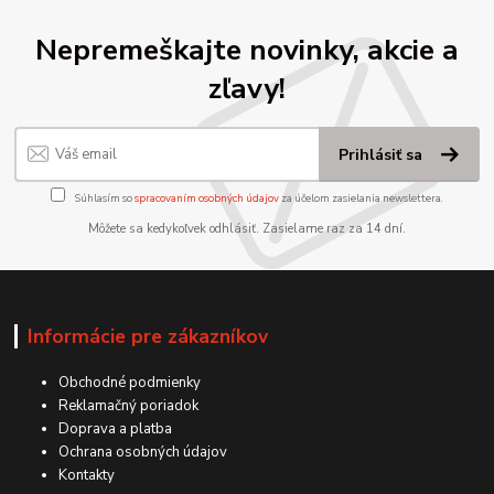
Nepremeškajte novinky, akcie a
zľavy!
Prihlásiť sa
Súhlasím so
spracovaním osobných údajov
za účelom zasielania newslettera.
Môžete sa kedykoľvek odhlásiť. Zasielame raz za 14 dní.
Informácie pre zákazníkov
Obchodné podmienky
Reklamačný poriadok
Doprava a platba
Ochrana osobných údajov
Kontakty