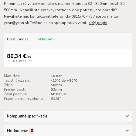
Pneumatické valce v ponuke s rozmermi piestu 32 - 320mm, zdvih 25-
500mm. Nenašli ste správny rozmer alebo potrebujete poradiť?
Neváhajte nás kontaktovať telefonicky 0915/707 737 alebo mailom
ycon@ycon.sk Tešíme sa na spoluprácu s vami.
celý popis
Dostupnosť
Skladom
86,34 €
/
ks
70,20 €
bez DPH
Max. tlak:
10 bar
Teplotný rozsah:
-20°C do +80°C
Zdvih:
50mm
Priemer piestu:
32mm
Závit piestnice:
M10x1,25
Prípojka pneum.vzduchu:
G1/8"
Kompletné špecifikácie
Hodnotenie
0