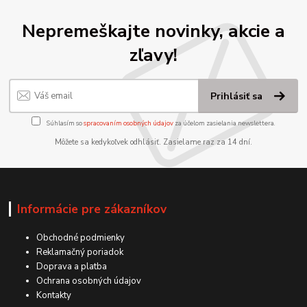
Nepremeškajte novinky, akcie a
zľavy!
Prihlásiť sa
Súhlasím so
spracovaním osobných údajov
za účelom zasielania newslettera.
Môžete sa kedykoľvek odhlásiť. Zasielame raz za 14 dní.
Informácie pre zákazníkov
Obchodné podmienky
Reklamačný poriadok
Doprava a platba
Ochrana osobných údajov
Kontakty