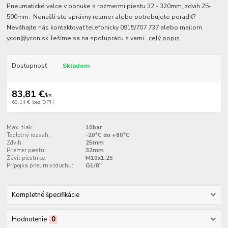
Pneumatické valce v ponuke s rozmermi piestu 32 - 320mm, zdvih 25-
500mm. Nenašli ste správny rozmer alebo potrebujete poradiť?
Neváhajte nás kontaktovať telefonicky 0915/707 737 alebo mailom
ycon@ycon.sk Tešíme sa na spoluprácu s vami.
celý popis
Dostupnosť
Skladom
83,81 €
/
ks
68,14 €
bez DPH
Max. tlak:
10bar
Teplotný rozsah:
-20°C do +80°C
Zdvih:
25mm
Priemer piestu:
32mm
Závit piestnice:
M10x1,25
Prípojka pneum.vzduchu:
G1/8"
Kompletné špecifikácie
Hodnotenie
0