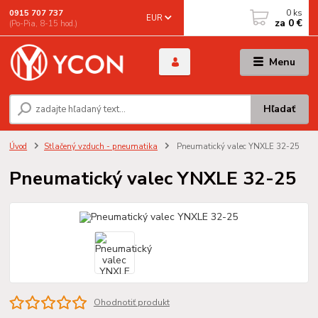
0
ks
0915 707 737
EUR
za
0 €
(Po-Pia, 8-15 hod.)
Menu
Hľadať
Úvod
Stlačený vzduch - pneumatika
Pneumatický valec YNXLE 32-25
Pneumatický valec YNXLE 32-25
Ohodnotiť produkt