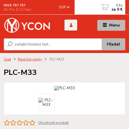
0
ks
0915 707 737
EUR
za
0 €
(Po-Pia, 8-15 hod.)
Menu
Hľadať
Úvod
Nástrčné spojky
PLC-M33
PLC-M33
Ohodnotiť produkt