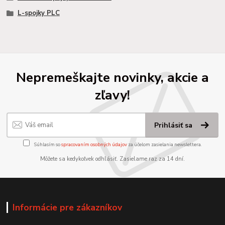
L-spojky PLC
Nepremeškajte novinky, akcie a
zľavy!
Prihlásiť sa
Súhlasím so
spracovaním osobných údajov
za účelom zasielania newslettera.
Môžete sa kedykoľvek odhlásiť. Zasielame raz za 14 dní.
Informácie pre zákazníkov