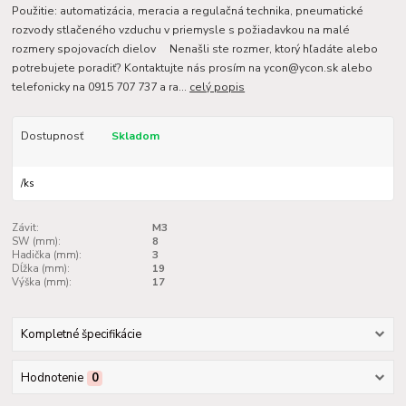
Použitie: automatizácia, meracia a regulačná technika, pneumatické
rozvody stlačeného vzduchu v priemysle s požiadavkou na malé
rozmery spojovacích dielov Nenašli ste rozmer, ktorý hľadáte alebo
potrebujete poradiť? Kontaktujte nás prosím na ycon@ycon.sk alebo
telefonicky na 0915 707 737 a ra...
celý popis
Dostupnosť
Skladom
/
ks
Závit:
M3
SW (mm):
8
Hadička (mm):
3
Dĺžka (mm):
19
Výška (mm):
17
Kompletné špecifikácie
Hodnotenie
0