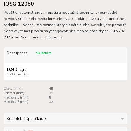
IQSG 12080
Použitie: automatizácia, meracia a regulačná technika, pneumatické
rozvody stlačeného vzduchu v priemysle, stojárenstve a v automobilnej
technike Nenašli ste rozmer, ktorý hľadáte alebo potrebujete poradiť?
Kontaktujte nás prosím na ycon@ycon.sk alebo telefonicky na 0915 707
737 a radi Vám pomôž...
celý popis
Dostupnosť
Skladom
0,90 €
/
ks
0,73 €
bez DPH
Dĺžka (mm):
45
Priemer (mm):
21
Hadička 1 (mm):
8
Hadička 2 (mm):
12
Kompletné špecifikácie