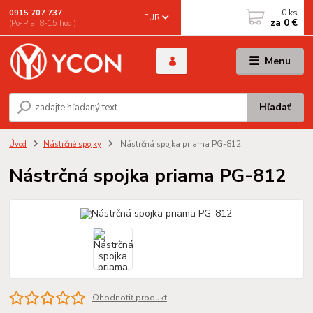
0
ks
0915 707 737
EUR
za
0 €
(Po-Pia, 8-15 hod.)
Menu
Hľadať
Úvod
Nástrčné spojky
Nástrčná spojka priama PG-812
Nástrčná spojka priama PG-812
Ohodnotiť produkt